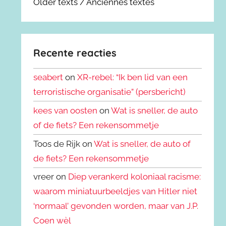
Older texts / Anciennes textes
Recente reacties
seabert
on
XR-rebel: “Ik ben lid van een
terroristische organisatie” (persbericht)
kees van oosten
on
Wat is sneller, de auto
of de fiets? Een rekensommetje
Toos de Rijk on
Wat is sneller, de auto of
de fiets? Een rekensommetje
vreer on
Diep verankerd koloniaal racisme:
waarom miniatuurbeeldjes van Hitler niet
‘normaal’ gevonden worden, maar van J.P.
Coen wèl