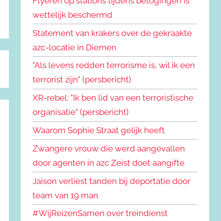
Flyeren op stations tijdens betogingen is
wettelijk beschermd
Statement van krakers over de gekraakte
azc-locatie in Diemen
"Als levens redden terrorisme is, wil ik een
terrorist zijn" (persbericht)
XR-rebel: "Ik ben lid van een terroristische
organisatie" (persbericht)
Waarom Sophie Straat gelijk heeft
Zwangere vrouw die werd aangevallen
door agenten in azc Zeist doet aangifte
Jaison verliest tanden bij deportatie door
team van 19 man
#WijReizenSamen over treindienst