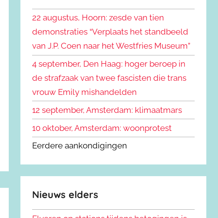
k
n
e
22 augustus, Hoorn: zesde van tien
n
n
demonstraties “Verplaats het standbeeld
a
van J.P. Coen naar het Westfries Museum”
a
r
4 september, Den Haag: hoger beroep in
:
de strafzaak van twee fascisten die trans
vrouw Emily mishandelden
12 september, Amsterdam: klimaatmars
10 oktober, Amsterdam: woonprotest
Eerdere aankondigingen
Nieuws elders