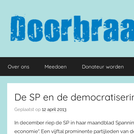
Naar
de
inhoud
springen
Doorbraak.eu
Over ons
Meedoen
Donateur worden
De SP en de democratiserin
Geplaatst op
12 april 2013
In december riep de SP in haar maandblad Spannin
economie”. Een vijftal prominente partijleden van