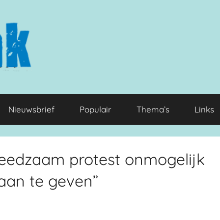
Nieuwsbrief
Populair
Thema’s
Links
reedzaam protest onmogelijk
aan te geven”