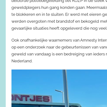
beloofde politiebegeleiding liet KOZP in de steek
geweldplegers hun gang konden gaan. Meermaals p
te blokkeren en in te sluiten. Er werd met eiere
werden overgoten met brandstof en bekogeld met fa
gevaarlijke situaties heeft opgeleverd die nog vee
Ook onafhankelijke waarnemers van Amnesty Inter
op een onderzoek naar de gebeurtenissen van vand
geweld van vandaag is een bedreiging van ieders
Nederland.