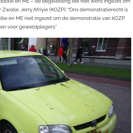
olitie en ME – de begeleiding die níét werd ingezet om
 Zwolle. Jerry Afriyie (KOZP): “Ons demonstratierecht is
tie en ME niet ingezet om de demonstratie van KOZP
ken voor geweldplegers.”