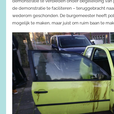
demonstratie te verbieden onder begeleiding van p
de demonstratie te faciliteren – teruggebracht naar
wederom geschonden. De burgemeester heeft poli
mogelijk te maken, maar juist om ruim baan te ma