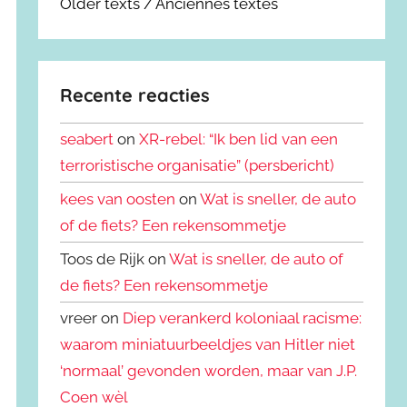
Older texts / Anciennes textes
Recente reacties
seabert
on
XR-rebel: “Ik ben lid van een
terroristische organisatie” (persbericht)
kees van oosten
on
Wat is sneller, de auto
of de fiets? Een rekensommetje
Toos de Rijk on
Wat is sneller, de auto of
de fiets? Een rekensommetje
vreer on
Diep verankerd koloniaal racisme:
waarom miniatuurbeeldjes van Hitler niet
‘normaal’ gevonden worden, maar van J.P.
Coen wèl