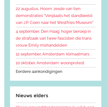
k
n
e
22 augustus, Hoorn: zesde van tien
n
n
demonstraties “Verplaats het standbeeld
a
van J.P. Coen naar het Westfries Museum”
a
r
4 september, Den Haag: hoger beroep in
:
de strafzaak van twee fascisten die trans
vrouw Emily mishandelden
12 september, Amsterdam: klimaatmars
10 oktober, Amsterdam: woonprotest
Eerdere aankondigingen
Nieuws elders