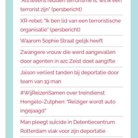
"Als levens redden terrorisme is, wil ik een
terrorist zijn" (persbericht)
XR-rebel: "Ik ben lid van een terroristische
organisatie" (persbericht)
Waarom Sophie Straat gelijk heeft
Zwangere vrouw die werd aangevallen
door agenten in azc Zeist doet aangifte
Jaison verliest tanden bij deportatie door
team van 19 man
#WijReizenSamen over treindienst
Hengelo-Zutphen: “Reiziger wordt auto
ingejaagd”
Man pleegt suïcide in Detentiecentrum
Rotterdam vlak voor zijn deportatie