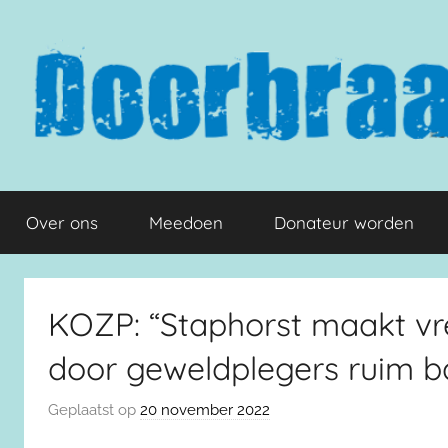
Naar
de
inhoud
springen
Doorbraak.eu
Over ons
Meedoen
Donateur worden
KOZP: “Staphorst maakt v
door geweldplegers ruim b
Geplaatst op
20 november 2022