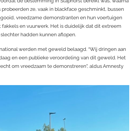
 voordat de bestemming in Staphorst bereikt was, waarna
robeerden ze, vaak in blackface geschminkt, bussen
n gegooid, vreedzame demonstranten en hun voertuigen
kkels en vuurwerk. Het is duidelijk dat dit extreem
l slechter hadden kunnen aflopen.
national werden met geweld belaagd. “Wij dringen aan
aag en een publieke veroordeling van dit geweld. Het
 recht om vreedzaam te demonstreren”, aldus Amnesty