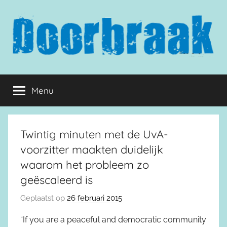
Naar
de
inhoud
springen
Doorbraak.eu
Menu
Twintig minuten met de UvA-
voorzitter maakten duidelijk
waarom het probleem zo
geëscaleerd is
Geplaatst op
26 februari 2015
“If you are a peaceful and democratic community