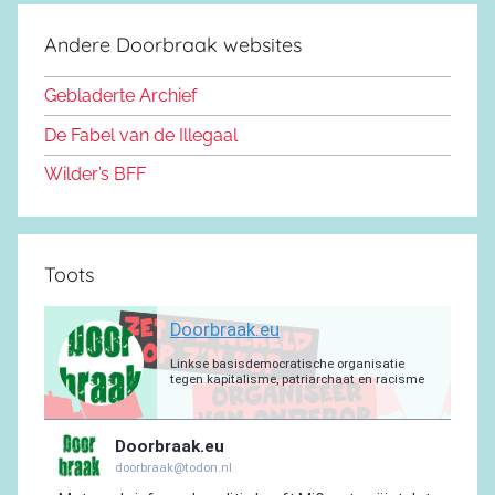
o
s
u
g
s
a
e
d
k
b
r
a
g
Andere Doorbraak websites
b
o
y
e
a
p
r
o
n
m
p
a
Gebladerte Archief
o
m
De Fabel van de Illegaal
k
Wilder’s BFF
Toots