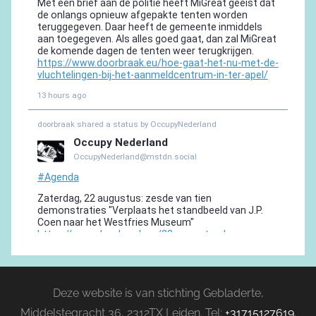
Deze website is van stichting Gebladerte,
Middelstegracht 36, 2312TX Leiden. Tel:
+31715127619
.