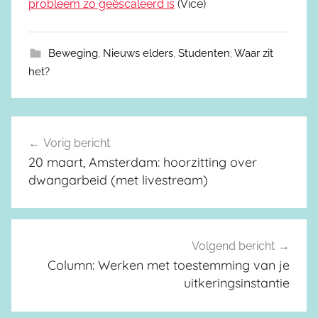
probleem zo geëscaleerd is
(Vice)
Beweging
,
Nieuws elders
,
Studenten
,
Waar zit
het?
Vorig bericht
Berichtnavigatie
20 maart, Amsterdam: hoorzitting over
dwangarbeid (met livestream)
Volgend bericht
Column: Werken met toestemming van je
uitkeringsinstantie