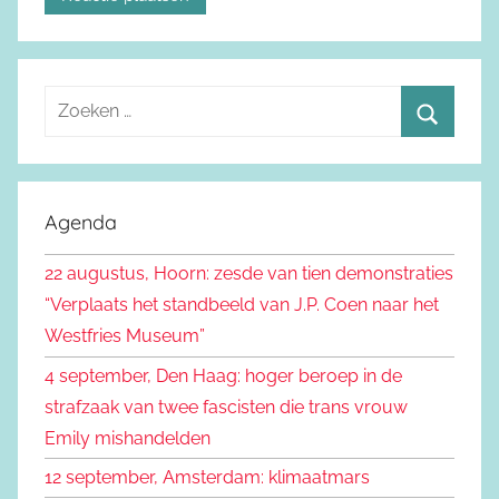
Z
o
Z
e
o
k
e
Agenda
e
k
n
22 augustus, Hoorn: zesde van tien demonstraties
e
n
“Verplaats het standbeeld van J.P. Coen naar het
n
a
Westfries Museum”
a
4 september, Den Haag: hoger beroep in de
r
strafzaak van twee fascisten die trans vrouw
:
Emily mishandelden
12 september, Amsterdam: klimaatmars