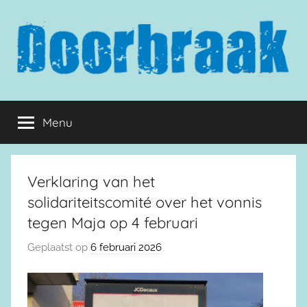
Naar
de
inhoud
springen
Doorbraak.eu
Menu
Verklaring van het
solidariteitscomité over het vonnis
tegen Maja op 4 februari
Geplaatst op
6 februari 2026