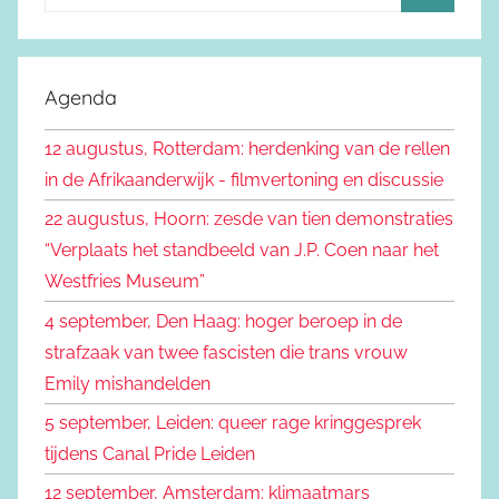
o
Z
e
o
k
e
Agenda
e
k
n
12 augustus, Rotterdam: herdenking van de rellen
e
n
in de Afrikaanderwijk - filmvertoning en discussie
n
a
22 augustus, Hoorn: zesde van tien demonstraties
a
“Verplaats het standbeeld van J.P. Coen naar het
r
Westfries Museum”
:
4 september, Den Haag: hoger beroep in de
strafzaak van twee fascisten die trans vrouw
Emily mishandelden
5 september, Leiden: queer rage kringgesprek
tijdens Canal Pride Leiden
12 september, Amsterdam: klimaatmars