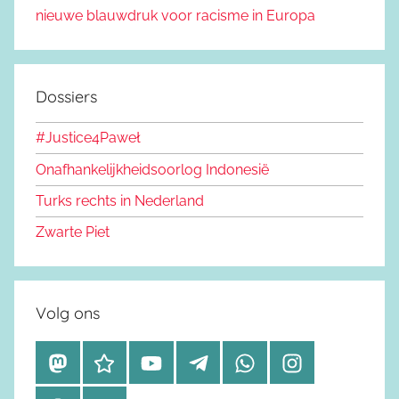
nieuwe blauwdruk voor racisme in Europa
Dossiers
#Justice4Paweł
Onafhankelijkheidsoorlog Indonesië
Turks rechts in Nederland
Zwarte Piet
Volg ons
M
B
Y
T
W
I
a
l
o
e
h
n