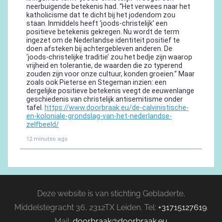
Deze website is van stichting Gebladerte,
Middelstegracht 36, 2312TX Leiden. Tel:
+31715127619
.
Mail:
doorbraak@doorbraak.eu