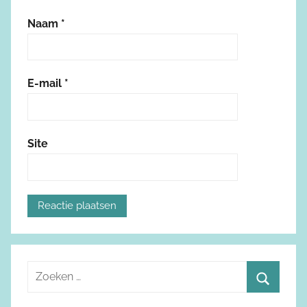
Naam
*
E-mail
*
Site
Z
o
Z