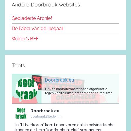
d
k
b
r
a
g
Andere Doorbraak websites
b
o
y
e
a
p
r
o
n
m
p
a
Gebladerte Archief
o
m
De Fabel van de Illegaal
k
Wilder’s BFF
Toots