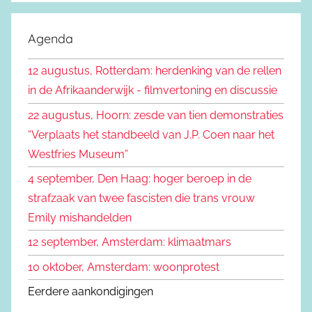
e
o
k
e
Agenda
e
k
n
12 augustus, Rotterdam: herdenking van de rellen
e
n
in de Afrikaanderwijk - filmvertoning en discussie
n
a
22 augustus, Hoorn: zesde van tien demonstraties
a
“Verplaats het standbeeld van J.P. Coen naar het
r
Westfries Museum”
:
4 september, Den Haag: hoger beroep in de
strafzaak van twee fascisten die trans vrouw
Emily mishandelden
12 september, Amsterdam: klimaatmars
10 oktober, Amsterdam: woonprotest
Eerdere aankondigingen