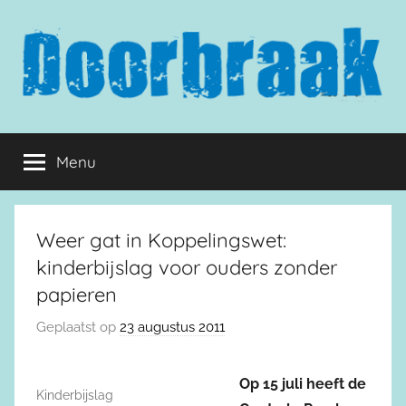
Naar
de
inhoud
springen
Doorbraak.eu
Menu
Weer gat in Koppelingswet:
kinderbijslag voor ouders zonder
papieren
Geplaatst op
23 augustus 2011
Op 15 juli heeft de
Kinderbijslag