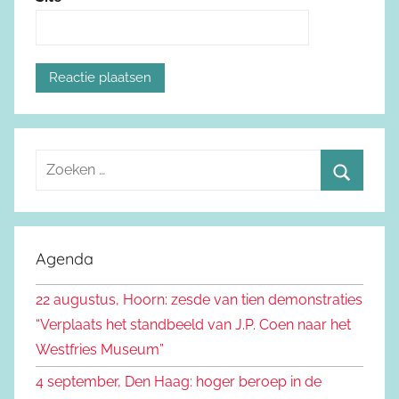
Z
o
Z
e
o
k
e
Agenda
e
k
n
22 augustus, Hoorn: zesde van tien demonstraties
e
n
“Verplaats het standbeeld van J.P. Coen naar het
n
a
Westfries Museum”
a
4 september, Den Haag: hoger beroep in de
r