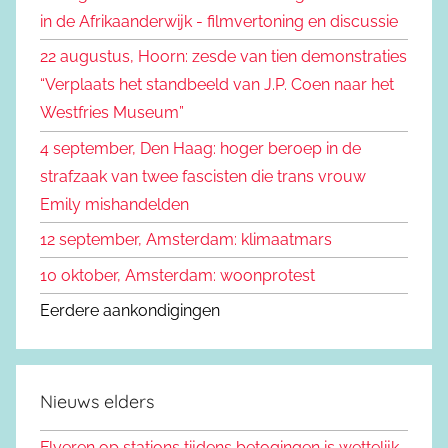
n
in de Afrikaanderwijk - filmvertoning en discussie
n
a
22 augustus, Hoorn: zesde van tien demonstraties
a
“Verplaats het standbeeld van J.P. Coen naar het
r
Westfries Museum”
:
4 september, Den Haag: hoger beroep in de
strafzaak van twee fascisten die trans vrouw
Emily mishandelden
12 september, Amsterdam: klimaatmars
10 oktober, Amsterdam: woonprotest
Eerdere aankondigingen
Nieuws elders
Flyeren op stations tijdens betogingen is wettelijk