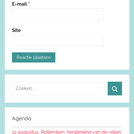
E-mail
*
Site
Z
o
Z
e
o
k
e
Agenda
e
k
n
12 augustus, Rotterdam: herdenking van de rellen
e