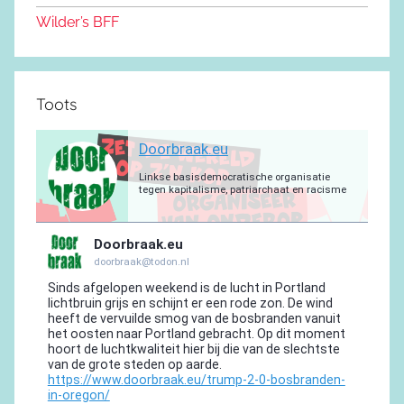
k
Wilder’s BFF
Toots