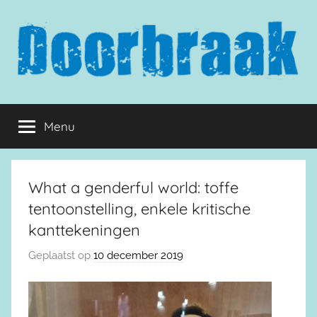
Naar
de
inhoud
springen
Doorbraak.eu
Menu
What a genderful world: toffe
tentoonstelling, enkele kritische
kanttekeningen
Geplaatst op
10 december 2019