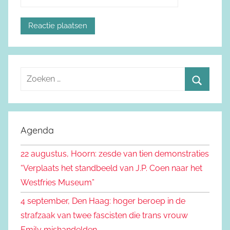
Z
o
Z
e
o
k
e
Agenda
e
k
n
22 augustus, Hoorn: zesde van tien demonstraties
e
n
“Verplaats het standbeeld van J.P. Coen naar het
n
a
Westfries Museum”
a
4 september, Den Haag: hoger beroep in de
r
strafzaak van twee fascisten die trans vrouw
:
Emily mishandelden