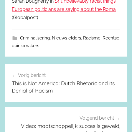
Sarah Dougherty in
14 unbelievably racist things
European politicians are saying about the Roma
(Globalpost)
Criminalisering
,
Nieuws elders
,
Racisme
,
Rechtse
opiniemakers
Vorig bericht
Berichtnavigatie
This is Not America: Dutch Rhetoric and its
Denial of Racism
Volgend bericht
Video: maatschappelijk succes is geweld,