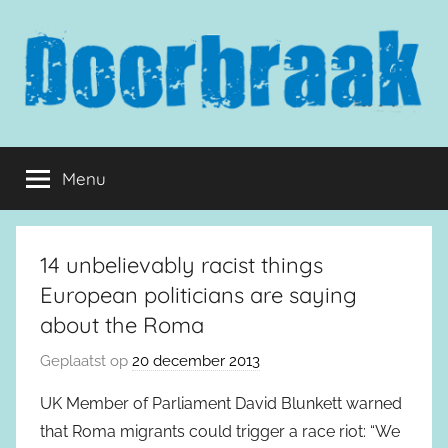
Naar
de
inhoud
springen
Doorbraak.eu
Menu
14 unbelievably racist things
European politicians are saying
about the Roma
Geplaatst op
20 december 2013
UK Member of Parliament David Blunkett warned
that Roma migrants could trigger a race riot: “We