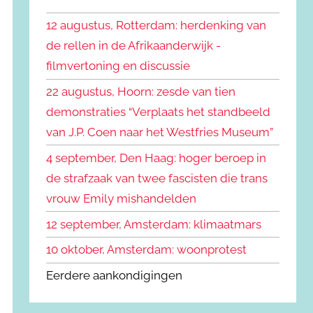
k
n
e
12 augustus, Rotterdam: herdenking van
n
n
de rellen in de Afrikaanderwijk -
a
filmvertoning en discussie
a
r
22 augustus, Hoorn: zesde van tien
:
demonstraties “Verplaats het standbeeld
van J.P. Coen naar het Westfries Museum”
4 september, Den Haag: hoger beroep in
de strafzaak van twee fascisten die trans
vrouw Emily mishandelden
12 september, Amsterdam: klimaatmars
10 oktober, Amsterdam: woonprotest
Eerdere aankondigingen