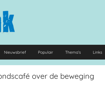
Nieuwsbrief
Populair
Thema’s
Links
ondscafé over de beweging