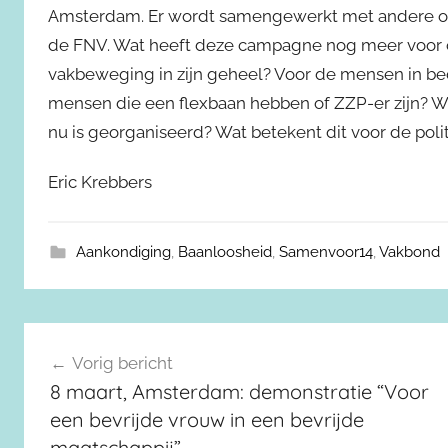
Amsterdam. Er wordt samengewerkt met andere org
de FNV. Wat heeft deze campagne nog meer voor 
vakbeweging in zijn geheel? Voor de mensen in be
mensen die een flexbaan hebben of ZZP-er zijn? 
nu is georganiseerd? Wat betekent dit voor de poli
Eric Krebbers
Aankondiging
,
Baanloosheid
,
Samenvoor14
,
Vakbond
Berichtnavigatie
Vorig bericht
8 maart, Amsterdam: demonstratie “Voor
een bevrijde vrouw in een bevrijde
maatschappij”