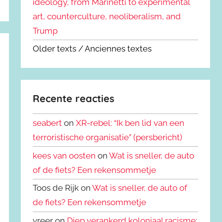
ideology, from Marinetti to experimental
art, counterculture, neoliberalism, and
Trump
Older texts / Anciennes textes
Recente reacties
seabert
on
XR-rebel: “Ik ben lid van een
terroristische organisatie” (persbericht)
kees van oosten
on
Wat is sneller, de auto
of de fiets? Een rekensommetje
Toos de Rijk on
Wat is sneller, de auto of
de fiets? Een rekensommetje
vreer on
Diep verankerd koloniaal racisme: