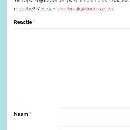
"off topic"-bijdragen en pure "knip en plak"-reactie
redactie? Mail dan:
doorbraak@doorbraak.eu
Reactie
*
Naam
*