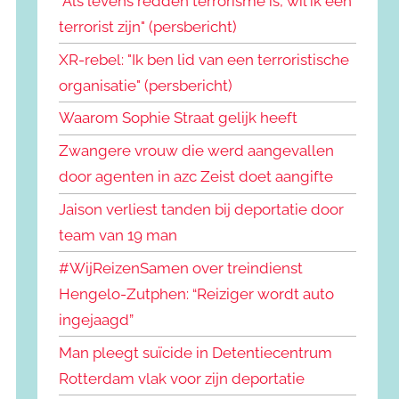
"Als levens redden terrorisme is, wil ik een
terrorist zijn" (persbericht)
XR-rebel: "Ik ben lid van een terroristische
organisatie" (persbericht)
Waarom Sophie Straat gelijk heeft
Zwangere vrouw die werd aangevallen
door agenten in azc Zeist doet aangifte
Jaison verliest tanden bij deportatie door
team van 19 man
#WijReizenSamen over treindienst
Hengelo-Zutphen: “Reiziger wordt auto
ingejaagd”
Man pleegt suïcide in Detentiecentrum
Rotterdam vlak voor zijn deportatie