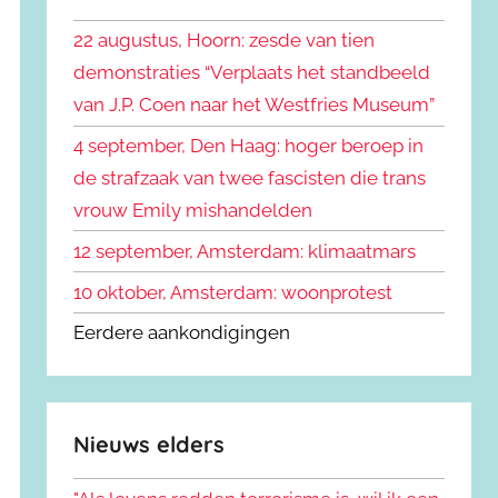
k
n
e
22 augustus, Hoorn: zesde van tien
n
n
demonstraties “Verplaats het standbeeld
a
van J.P. Coen naar het Westfries Museum”
a
r
4 september, Den Haag: hoger beroep in
:
de strafzaak van twee fascisten die trans
vrouw Emily mishandelden
12 september, Amsterdam: klimaatmars
10 oktober, Amsterdam: woonprotest
Eerdere aankondigingen
Nieuws elders