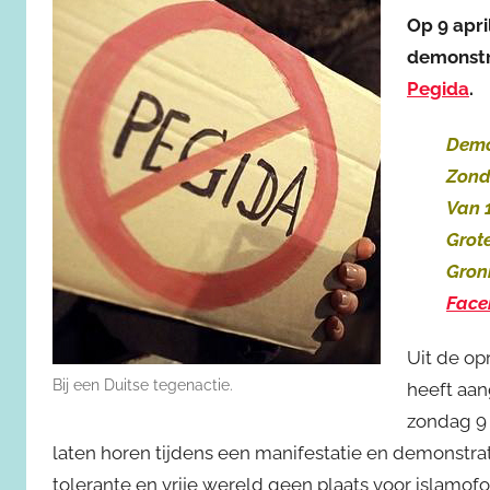
Op 9 apri
demonstr
Pegida
.
Demo
Zond
Van 1
Grot
Gron
Face
Uit de op
Bij een Duitse tegenactie.
heeft aan
zondag 9 
laten horen tijdens een manifestatie en demonstrat
tolerante en vrije wereld geen plaats voor islam