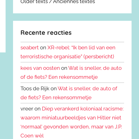
Older texts / Anciennes textes
Recente reacties
seabert
on
XR-rebel: “Ik ben lid van een
terroristische organisatie” (persbericht)
kees van oosten
on
Wat is sneller, de auto
of de fiets? Een rekensommetje
Toos de Rijk on
Wat is sneller, de auto of
de fiets? Een rekensommetje
vreer on
Diep verankerd koloniaal racisme:
waarom miniatuurbeeldjes van Hitler niet
‘normaal’ gevonden worden, maar van J.P.
Coen wèl