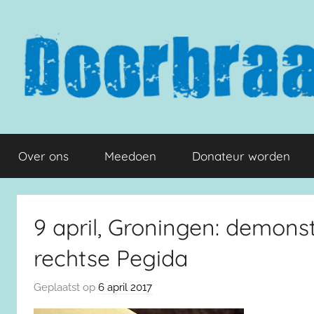
Naar
de
inhoud
springen
Doorbraak.eu
Over ons
Meedoen
Donateur worden
9 april, Groningen: demons
rechtse Pegida
Geplaatst op
6 april 2017