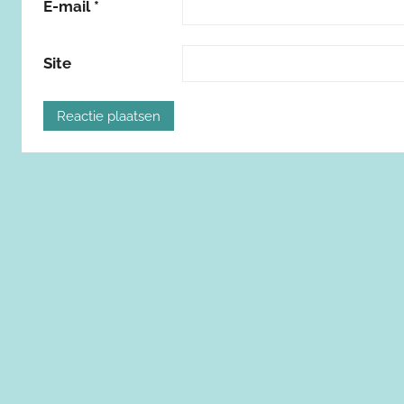
E-mail
*
Site