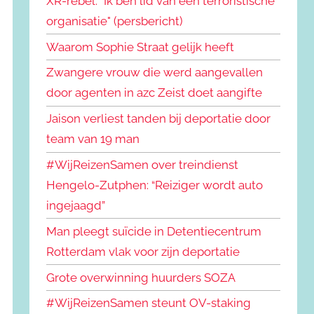
XR-rebel: "Ik ben lid van een terroristische
organisatie" (persbericht)
Waarom Sophie Straat gelijk heeft
Zwangere vrouw die werd aangevallen
door agenten in azc Zeist doet aangifte
Jaison verliest tanden bij deportatie door
team van 19 man
#WijReizenSamen over treindienst
Hengelo-Zutphen: “Reiziger wordt auto
ingejaagd”
Man pleegt suïcide in Detentiecentrum
Rotterdam vlak voor zijn deportatie
Grote overwinning huurders SOZA
#WijReizenSamen steunt OV-staking