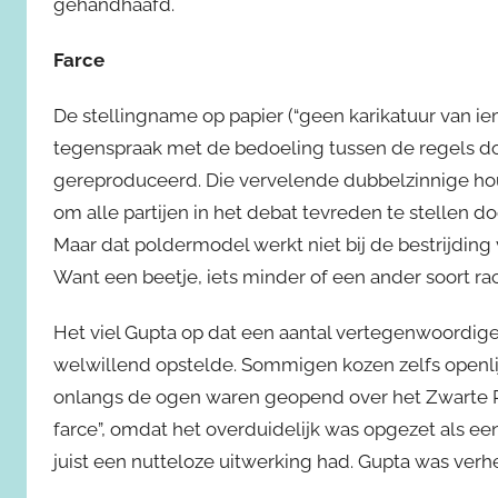
gehandhaafd.
Farce
De stellingname op papier (“geen karikatuur van iem
tegenspraak met de bedoeling tussen de regels doo
gereproduceerd. Die vervelende dubbelzinnige hou
om alle partijen in het debat tevreden te stellen 
Maar dat poldermodel werkt niet bij de bestrijding 
Want een beetje, iets minder of een ander soort ra
Het viel Gupta op dat een aantal vertegenwoordige
welwillend opstelde. Sommigen kozen zelfs openli
onlangs de ogen waren geopend over het Zwarte Pi
farce”, omdat het overduidelijk was opgezet als e
juist een nutteloze uitwerking had. Gupta was verh