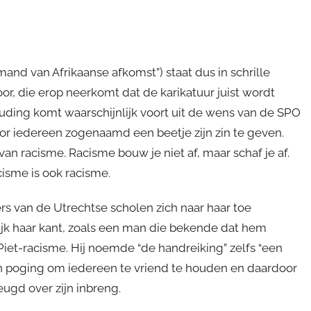
and van Afrikaanse afkomst”) staat dus in schrille
r, die erop neerkomt dat de karikatuur juist wordt
ding komt waarschijnlijk voort uit de wens van de SPO
door iedereen zogenaamd een beetje zijn zin te geven.
van racisme. Racisme bouw je niet af, maar schaf je af.
cisme is ook racisme.
rs van de Utrechtse scholen zich naar haar toe
jk haar kant, zoals een man die bekende dat hem
et-racisme. Hij noemde “de handreiking” zelfs “een
en poging om iedereen te vriend te houden en daardoor
eugd over zijn inbreng.