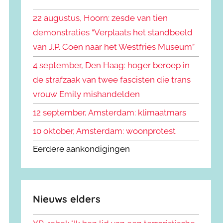
k
n
e
22 augustus, Hoorn: zesde van tien
n
n
demonstraties “Verplaats het standbeeld
a
van J.P. Coen naar het Westfries Museum”
a
r
4 september, Den Haag: hoger beroep in
:
de strafzaak van twee fascisten die trans
vrouw Emily mishandelden
12 september, Amsterdam: klimaatmars
10 oktober, Amsterdam: woonprotest
Eerdere aankondigingen
Nieuws elders