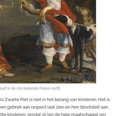
aaf in de ons bekende Pieten-outfit.
 Zwarte Piet is niet in het belang van kinderen. Het is
een gebrek aan respect laat zien en hen blootstelt aan
 witte kinderen, omdat zij (en de hele maatschappij om