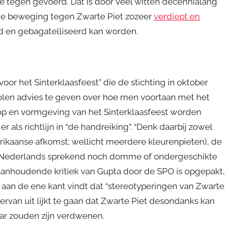
tie tegen gevoerd. Dat is door veel witten decennialang
 de beweging tegen Zwarte Piet zozeer
verdiept en
d en gebagatelliseerd kan worden.
or het Sinterklaasfeest” die de stichting in oktober
olen advies te geven over hoe men voortaan met het
oop en vormgeving van het Sinterklaasfeest worden
 als richtlijn in “de handreiking”. “Denk daarbij zowel
Afrikaanse afkomst; wellicht meerdere kleurenpieten), de
ig Nederlands sprekend noch domme of ondergeschikte
 de aanhoudende kritiek van Gupta door de SPO is opgepakt,
PO aan de ene kant vindt dat “stereotyperingen van Zwarte
van uit lijkt te gaan dat Zwarte Piet desondanks kan
ar zouden zijn verdwenen.