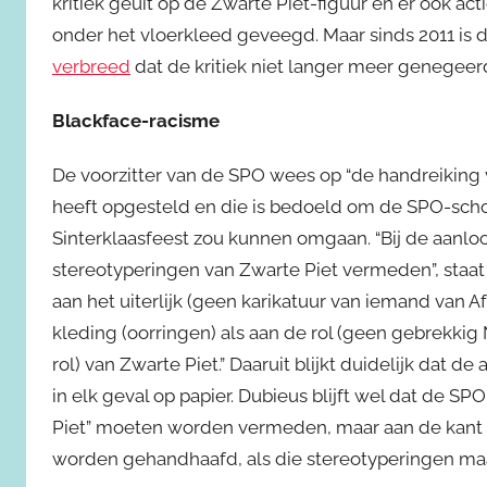
kritiek geuit op de Zwarte Piet-figuur en er ook ac
onder het vloerkleed geveegd. Maar sinds 2011 is
verbreed
dat de kritiek niet langer meer genegeer
Blackface-racisme
De voorzitter van de SPO wees op “de handreiking vo
heeft opgesteld en die is bedoeld om de SPO-sch
Sinterklaasfeest zou kunnen omgaan. “Bij de aanl
stereotyperingen van Zwarte Piet vermeden”, staat er
aan het uiterlijk (geen karikatuur van iemand van 
kleding (oorringen) als aan de rol (geen gebrekk
rol) van Zwarte Piet.” Daaruit blijkt duidelijk dat
in elk geval op papier. Dubieus blijft wel dat de S
Piet” moeten worden vermeden, maar aan de kant er
worden gehandhaafd, als die stereotyperingen ma