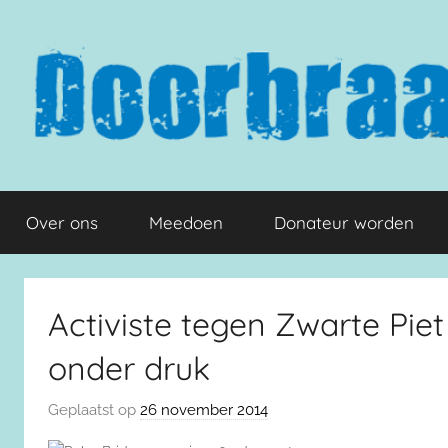
Naar
de
inhoud
springen
Doorbraak.eu
Over ons
Meedoen
Donateur worden
Activiste tegen Zwarte Piet
onder druk
Geplaatst op
26 november 2014