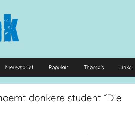
Nieuwsbrief
Populair
Thema’s
Links
 noemt donkere student “Die