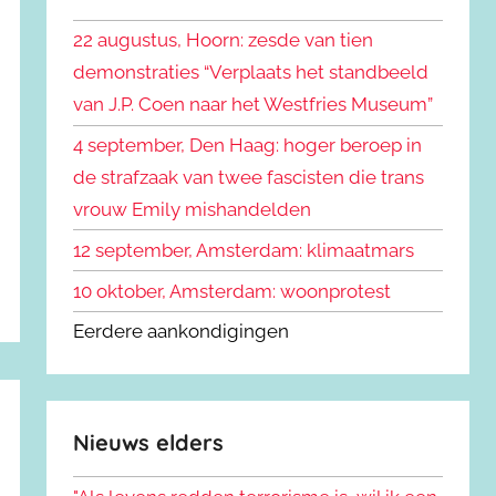
k
n
e
22 augustus, Hoorn: zesde van tien
n
n
demonstraties “Verplaats het standbeeld
a
van J.P. Coen naar het Westfries Museum”
a
r
4 september, Den Haag: hoger beroep in
:
de strafzaak van twee fascisten die trans
vrouw Emily mishandelden
12 september, Amsterdam: klimaatmars
10 oktober, Amsterdam: woonprotest
Eerdere aankondigingen
Nieuws elders