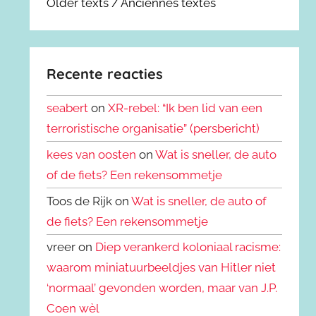
Older texts / Anciennes textes
Recente reacties
seabert
on
XR-rebel: “Ik ben lid van een
terroristische organisatie” (persbericht)
kees van oosten
on
Wat is sneller, de auto
of de fiets? Een rekensommetje
Toos de Rijk on
Wat is sneller, de auto of
de fiets? Een rekensommetje
vreer on
Diep verankerd koloniaal racisme:
waarom miniatuurbeeldjes van Hitler niet
‘normaal’ gevonden worden, maar van J.P.
Coen wèl