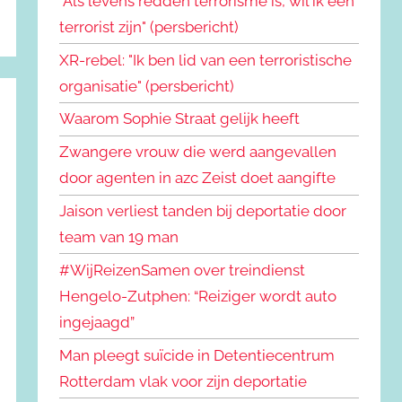
"Als levens redden terrorisme is, wil ik een
terrorist zijn" (persbericht)
XR-rebel: "Ik ben lid van een terroristische
organisatie" (persbericht)
Waarom Sophie Straat gelijk heeft
Zwangere vrouw die werd aangevallen
door agenten in azc Zeist doet aangifte
Jaison verliest tanden bij deportatie door
team van 19 man
#WijReizenSamen over treindienst
Hengelo-Zutphen: “Reiziger wordt auto
ingejaagd”
Man pleegt suïcide in Detentiecentrum
Rotterdam vlak voor zijn deportatie