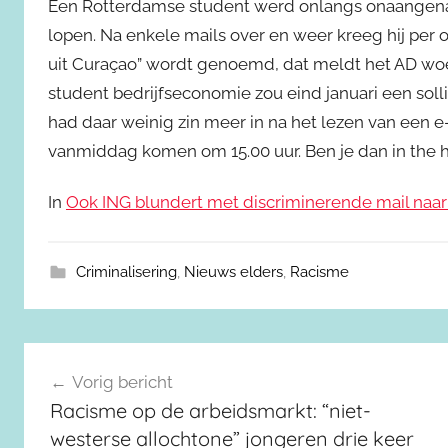
Een Rotterdamse student werd onlangs onaangenaa
lopen. Na enkele mails over en weer kreeg hij per 
uit Curaçao” wordt genoemd, dat meldt het AD woe
student bedrijfseconomie zou eind januari een soll
had daar weinig zin meer in na het lezen van een e-
vanmiddag komen om 15.00 uur. Ben je dan in the 
In
Ook ING blundert met discriminerende mail naar 
Criminalisering
,
Nieuws elders
,
Racisme
Berichtnavigatie
Vorig bericht
Racisme op de arbeidsmarkt: “niet-
westerse allochtone” jongeren drie keer