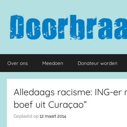
Naar
de
inhoud
springen
Doorbraak.eu
Over ons
Meedoen
Donateur worden
Alledaags racisme: ING-er
boef uit Curaçao”
Geplaatst op
12 maart 2014