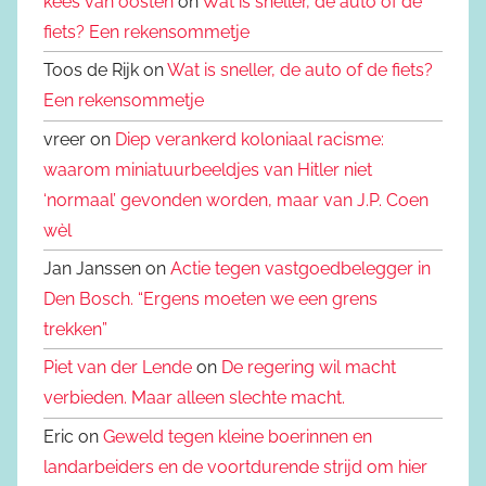
kees van oosten
on
Wat is sneller, de auto of de
fiets? Een rekensommetje
Toos de Rijk on
Wat is sneller, de auto of de fiets?
Een rekensommetje
vreer on
Diep verankerd koloniaal racisme:
waarom miniatuurbeeldjes van Hitler niet
‘normaal’ gevonden worden, maar van J.P. Coen
wèl
Jan Janssen on
Actie tegen vastgoedbelegger in
Den Bosch. “Ergens moeten we een grens
trekken”
Piet van der Lende
on
De regering wil macht
verbieden. Maar alleen slechte macht.
Eric on
Geweld tegen kleine boerinnen en
landarbeiders en de voortdurende strijd om hier