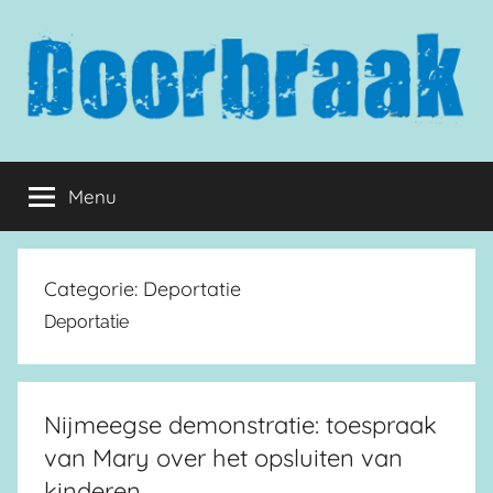
Naar
de
inhoud
springen
Doorbraak.eu
Menu
Categorie:
Deportatie
Deportatie
Nijmeegse demonstratie: toespraak
van Mary over het opsluiten van
kinderen