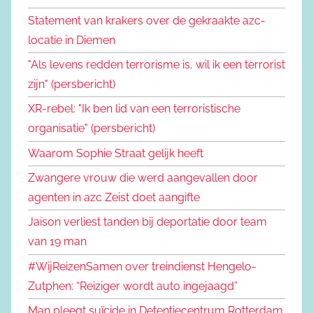
Statement van krakers over de gekraakte azc-
locatie in Diemen
"Als levens redden terrorisme is, wil ik een terrorist
zijn" (persbericht)
XR-rebel: "Ik ben lid van een terroristische
organisatie" (persbericht)
Waarom Sophie Straat gelijk heeft
Zwangere vrouw die werd aangevallen door
agenten in azc Zeist doet aangifte
Jaison verliest tanden bij deportatie door team
van 19 man
#WijReizenSamen over treindienst Hengelo-
Zutphen: “Reiziger wordt auto ingejaagd”
Man pleegt suïcide in Detentiecentrum Rotterdam