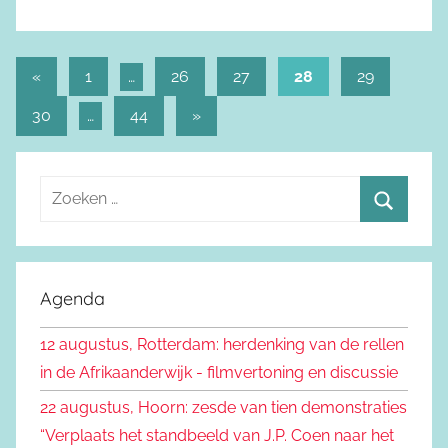
«
Vorige
1
…
26
27
28
29
Berichtnavigatie
berichten
30
…
44
Volgende
»
berichten
Z
o
Z
e
o
k
e
Agenda
e
k
n
12 augustus, Rotterdam: herdenking van de rellen
e
n
in de Afrikaanderwijk - filmvertoning en discussie
n
a
22 augustus, Hoorn: zesde van tien demonstraties
a
“Verplaats het standbeeld van J.P. Coen naar het
r