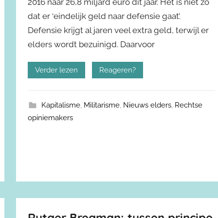
2016 naar 26,8 miljard euro dit jaar. Het is niet zo
dat er ‘eindelijk geld naar defensie gaat’.
Defensie krijgt al jaren veel extra geld, terwijl er
elders wordt bezuinigd. Daarvoor
Verder lezen
Reageren?
Kapitalisme
,
Militarisme
,
Nieuws elders
,
Rechtse
opiniemakers
Rutger Bregman: tussen principe