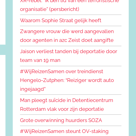
XR-rebel: "Ik ben lid van een terroristische
organisatie" (persbericht)
Waarom Sophie Straat gelijk heeft
Zwangere vrouw die werd aangevallen
door agenten in azc Zeist doet aangifte
Jaison verliest tanden bij deportatie door
team van 19 man
#WijReizenSamen over treindienst
Hengelo-Zutphen: “Reiziger wordt auto
ingejaagd”
Man pleegt suïcide in Detentiecentrum
Rotterdam vlak voor zijn deportatie
Grote overwinning huurders SOZA
#WijReizenSamen steunt OV-staking