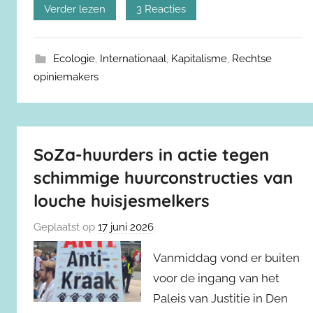
Verder lezen
3 Reacties
Ecologie
,
Internationaal
,
Kapitalisme
,
Rechtse
opiniemakers
SoZa-huurders in actie tegen
schimmige huurconstructies van
louche huisjesmelkers
Geplaatst op
17 juni 2026
Vanmiddag vond er buiten
voor de ingang van het
Paleis van Justitie in Den