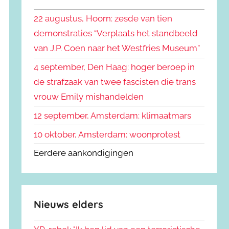
k
n
e
22 augustus, Hoorn: zesde van tien
n
n
demonstraties “Verplaats het standbeeld
a
van J.P. Coen naar het Westfries Museum”
a
r
4 september, Den Haag: hoger beroep in
:
de strafzaak van twee fascisten die trans
vrouw Emily mishandelden
12 september, Amsterdam: klimaatmars
10 oktober, Amsterdam: woonprotest
Eerdere aankondigingen
Nieuws elders