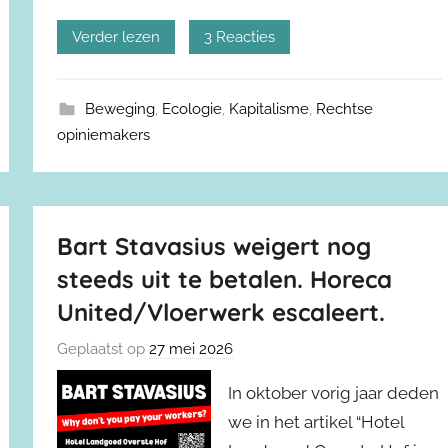
Verder lezen
3 Reacties
Beweging
,
Ecologie
,
Kapitalisme
,
Rechtse
opiniemakers
Bart Stavasius weigert nog
steeds uit te betalen. Horeca
United/Vloerwerk escaleert.
Geplaatst op
27 mei 2026
In oktober vorig jaar deden
we in het artikel “Hotel