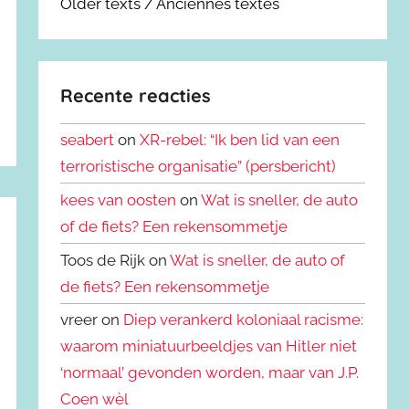
Older texts / Anciennes textes
Recente reacties
seabert
on
XR-rebel: “Ik ben lid van een
terroristische organisatie” (persbericht)
kees van oosten
on
Wat is sneller, de auto
of de fiets? Een rekensommetje
Toos de Rijk on
Wat is sneller, de auto of
de fiets? Een rekensommetje
vreer on
Diep verankerd koloniaal racisme:
waarom miniatuurbeeldjes van Hitler niet
‘normaal’ gevonden worden, maar van J.P.
Coen wèl