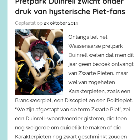
Pretpark Duinrell zwicht onder
druk van hysterische Piet-fans
Geplaatst op
23 oktober 2014
Onlangs liet het
Wassenaarse pretpark
Duinrell weten dat men dit
jaar geen bezoek ontvangt
van Zwarte Pieten, maar
wel van zogeheten
Karakterpieten, zoals een
Brandweerpiet, een Discopiet en een Politiepiet.
“We zijn afgestapt van de term Zwarte Piet”, zei
een Duinrell-woordvoerder gisteren, die toen
nog weigerde om duidelijk te maken of die
Karakterpieten nog zwart geschminkt zouden