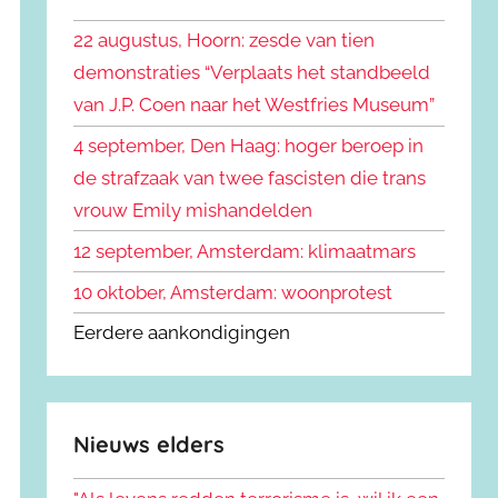
k
n
e
22 augustus, Hoorn: zesde van tien
n
n
demonstraties “Verplaats het standbeeld
a
van J.P. Coen naar het Westfries Museum”
a
r
4 september, Den Haag: hoger beroep in
:
de strafzaak van twee fascisten die trans
vrouw Emily mishandelden
12 september, Amsterdam: klimaatmars
10 oktober, Amsterdam: woonprotest
Eerdere aankondigingen
Nieuws elders