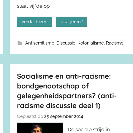
staat vijfde op
Verder lezen
Reageren?
Antisemitisme
,
Discussie
,
Kolonialisme
,
Racisme
Socialisme en anti-racisme:
bondgenootschap of
gelegenheidspartners? (anti-
racisme discussie deel 1)
Geplaatst op
25 september 2014
De sociale strijd in