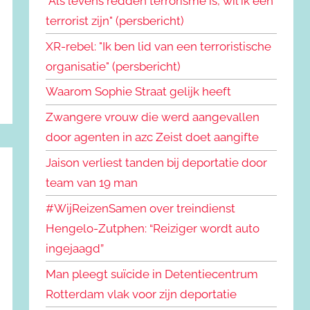
"Als levens redden terrorisme is, wil ik een
terrorist zijn" (persbericht)
XR-rebel: "Ik ben lid van een terroristische
organisatie" (persbericht)
Waarom Sophie Straat gelijk heeft
Zwangere vrouw die werd aangevallen
door agenten in azc Zeist doet aangifte
Jaison verliest tanden bij deportatie door
team van 19 man
#WijReizenSamen over treindienst
Hengelo-Zutphen: “Reiziger wordt auto
ingejaagd”
Man pleegt suïcide in Detentiecentrum
Rotterdam vlak voor zijn deportatie