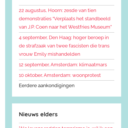
k
n
e
22 augustus, Hoorn: zesde van tien
n
n
demonstraties “Verplaats het standbeeld
a
van J.P. Coen naar het Westfries Museum”
a
r
4 september, Den Haag: hoger beroep in
:
de strafzaak van twee fascisten die trans
vrouw Emily mishandelden
12 september, Amsterdam: klimaatmars
10 oktober, Amsterdam: woonprotest
Eerdere aankondigingen
Nieuws elders