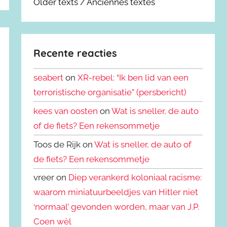
Older texts / Anciennes textes
Recente reacties
seabert
on
XR-rebel: “Ik ben lid van een
terroristische organisatie” (persbericht)
kees van oosten
on
Wat is sneller, de auto
of de fiets? Een rekensommetje
Toos de Rijk on
Wat is sneller, de auto of
de fiets? Een rekensommetje
vreer on
Diep verankerd koloniaal racisme:
waarom miniatuurbeeldjes van Hitler niet
‘normaal’ gevonden worden, maar van J.P.
Coen wèl