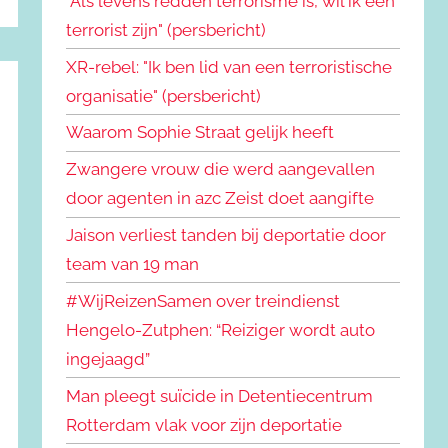
"Als levens redden terrorisme is, wil ik een
terrorist zijn" (persbericht)
XR-rebel: "Ik ben lid van een terroristische
organisatie" (persbericht)
Waarom Sophie Straat gelijk heeft
Zwangere vrouw die werd aangevallen
door agenten in azc Zeist doet aangifte
Jaison verliest tanden bij deportatie door
team van 19 man
#WijReizenSamen over treindienst
Hengelo-Zutphen: “Reiziger wordt auto
ingejaagd”
Man pleegt suïcide in Detentiecentrum
Rotterdam vlak voor zijn deportatie