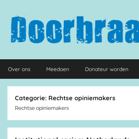
Naar
de
inhoud
springen
Doorbraak.eu
Over ons
Meedoen
Donateur worden
Categorie:
Rechtse opiniemakers
Rechtse opiniemakers