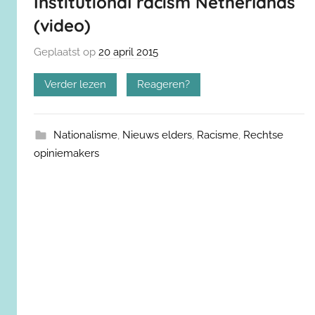
Institutional racism Netherlands
(video)
Geplaatst op
20 april 2015
Verder lezen
Reageren?
Nationalisme
,
Nieuws elders
,
Racisme
,
Rechtse
opiniemakers