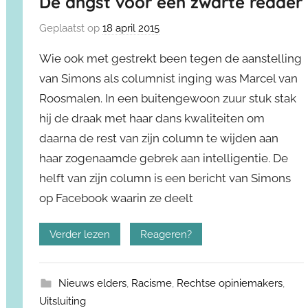
De angst voor een zwarte redder
Geplaatst op
18 april 2015
Wie ook met gestrekt been tegen de aanstelling
van Simons als columnist inging was Marcel van
Roosmalen. In een buitengewoon zuur stuk stak
hij de draak met haar dans kwaliteiten om
daarna de rest van zijn column te wijden aan
haar zogenaamde gebrek aan intelligentie. De
helft van zijn column is een bericht van Simons
op Facebook waarin ze deelt
Verder lezen
Reageren?
Nieuws elders
,
Racisme
,
Rechtse opiniemakers
,
Uitsluiting