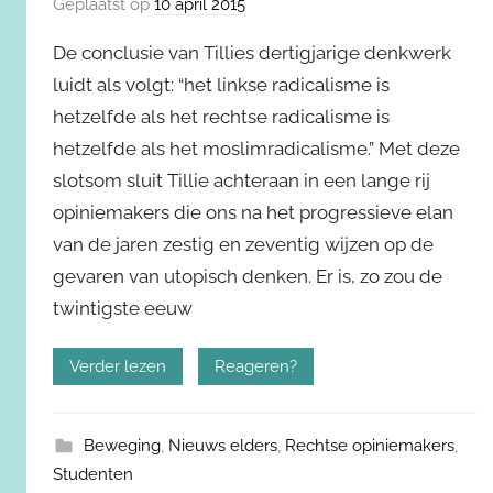
Geplaatst op
10 april 2015
De conclusie van Tillies dertigjarige denkwerk
luidt als volgt: “het linkse radicalisme is
hetzelfde als het rechtse radicalisme is
hetzelfde als het moslimradicalisme.” Met deze
slotsom sluit Tillie achteraan in een lange rij
opiniemakers die ons na het progressieve elan
van de jaren zestig en zeventig wijzen op de
gevaren van utopisch denken. Er is, zo zou de
twintigste eeuw
Verder lezen
Reageren?
Beweging
,
Nieuws elders
,
Rechtse opiniemakers
,
Studenten