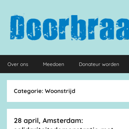
Naar
de
inhoud
springen
Doorbraak.eu
Over ons
Meedoen
Donateur worden
Categorie:
Woonstrijd
28 april, Amsterdam: