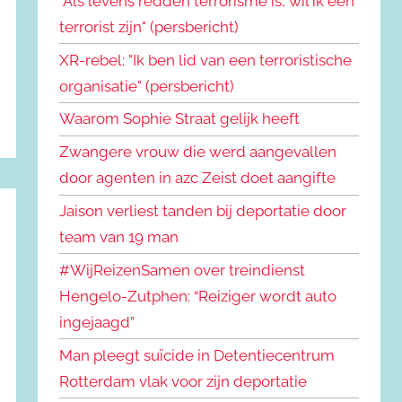
"Als levens redden terrorisme is, wil ik een
terrorist zijn" (persbericht)
XR-rebel: "Ik ben lid van een terroristische
organisatie" (persbericht)
Waarom Sophie Straat gelijk heeft
Zwangere vrouw die werd aangevallen
door agenten in azc Zeist doet aangifte
Jaison verliest tanden bij deportatie door
team van 19 man
#WijReizenSamen over treindienst
Hengelo-Zutphen: “Reiziger wordt auto
ingejaagd”
Man pleegt suïcide in Detentiecentrum
Rotterdam vlak voor zijn deportatie