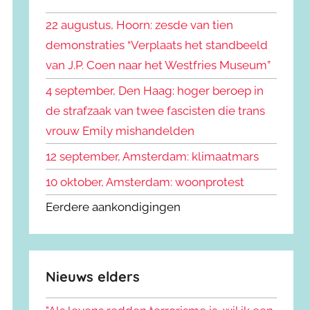
k
n
e
22 augustus, Hoorn: zesde van tien
n
n
demonstraties “Verplaats het standbeeld
a
van J.P. Coen naar het Westfries Museum”
a
r
4 september, Den Haag: hoger beroep in
:
de strafzaak van twee fascisten die trans
vrouw Emily mishandelden
12 september, Amsterdam: klimaatmars
10 oktober, Amsterdam: woonprotest
Eerdere aankondigingen
Nieuws elders