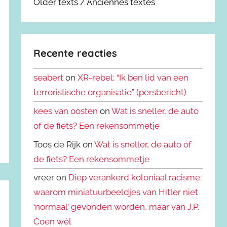
Older texts / Anciennes textes
Recente reacties
seabert
on
XR-rebel: “Ik ben lid van een
terroristische organisatie” (persbericht)
kees van oosten
on
Wat is sneller, de auto
of de fiets? Een rekensommetje
Toos de Rijk on
Wat is sneller, de auto of
de fiets? Een rekensommetje
vreer on
Diep verankerd koloniaal racisme:
waarom miniatuurbeeldjes van Hitler niet
‘normaal’ gevonden worden, maar van J.P.
Coen wèl