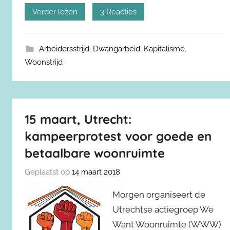
Verder lezen
3 Reacties
Arbeidersstrijd
,
Dwangarbeid
,
Kapitalisme
,
Woonstrijd
15 maart, Utrecht:
kampeerprotest voor goede en
betaalbare woonruimte
Geplaatst op
14 maart 2018
Morgen organiseert de
Utrechtse actiegroep We
Want Woonruimte (WWW)