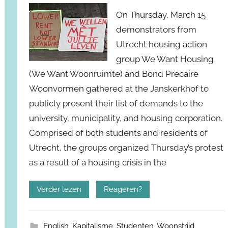
On Thursday, March 15
demonstrators from
Utrecht housing action
group We Want Housing
(We Want Woonruimte) and Bond Precaire
Woonvormen gathered at the Janskerkhof to
publicly present their list of demands to the
university, municipality, and housing corporation.
Comprised of both students and residents of
Utrecht, the groups organized Thursday’s protest
as a result of a housing crisis in the
Verder lezen
Reageren?
English
,
Kapitalisme
,
Studenten
,
Woonstrijd