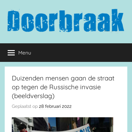
Naar
de
inhoud
springen
Doorbraak.eu
Menu
Duizenden mensen gaan de straat
op tegen de Russische invasie
(beeldverslag)
Geplaatst op
28 februari 2022