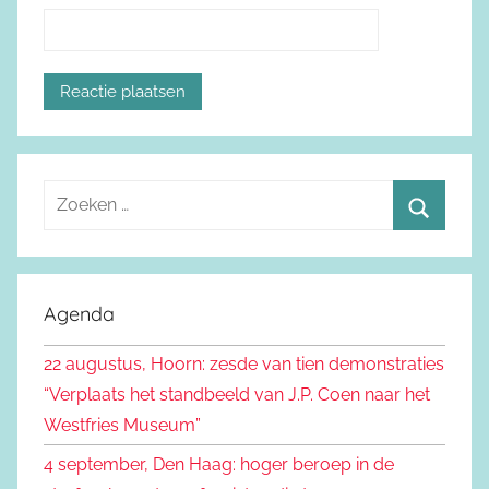
Z
o
Z
e
o
k
e
Agenda
e
k
n
22 augustus, Hoorn: zesde van tien demonstraties
e
n
“Verplaats het standbeeld van J.P. Coen naar het
n
a
Westfries Museum”
a
4 september, Den Haag: hoger beroep in de
r