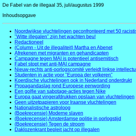
De Fabel van de illegaal 35, juli/augustus 1999
Inhoudsopgave
Noordwijkse vluchtelingen geconfronteerd met 50 racisti
"Witte illegalen" zijn het wachten beu!
Redactioneel
(Column - Uit de illegaliteit) Martha en Abenet
Afrekenen met migranten en gehandicapten
Campagne tegen MAI is potentieel antisemitisch
Fabel stopt met anti-MAI campagne
Nieuw-rechts anti-oorlogscomité verleidt linkse intellect
Studenten in actie voor "Europa der volkeren"
Koerdische vluchtelingen ook in Nederland onderdrukt
Propagandaslag rond Europese eenwording
Een golfje van sabotage-acties tegen Nike
Europa gaat vingerafdrukken opslaan van vluchtelingen
Geen uitzetpapieren voor Iraanse vluchtelingen
Nationalistische astroloog
(Boekrecensie) Moderne slaven
(Boekrecensie) Amsterdamse politie in oorlogstijd
(Boekrecensie) Tegen de stroom
Daklozenkrant bepleit jacht op illegalen