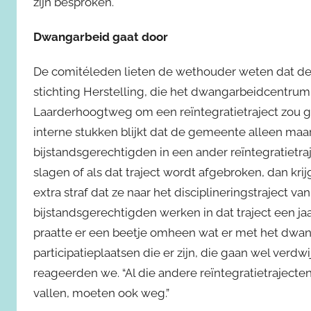
zijn besproken.
Dwangarbeid gaat door
De comitéleden lieten de wethouder weten dat de
stichting Herstelling, die het dwangarbeidcentru
Laarderhoogtweg om een reïntegratietraject zou gaa
interne stukken blijkt dat de gemeente alleen maar 
bijstandsgerechtigden in een ander reïntegratiet
slagen of als dat traject wordt afgebroken, dan kri
extra straf dat ze naar het disciplineringstraject
bijstandsgerechtigden werken in dat traject een ja
praatte er een beetje omheen wat er met het dwa
participatieplaatsen die er zijn, die gaan wel verdwij
reageerden we. “Al die andere reïntegratietrajecte
vallen, moeten ook weg.”