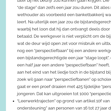
later bij het bedrijf zou kunnen gaan krijgen. D
“de stage” dan zelfs een jaar zou duren. Dit all
wethouder als voorbeeld een banketbakkerij wa
leert. Na uiterlijk een jaar zou de bijstandsger
waarbij het loon dat hij dan ontvangt deels do
betaald. De werkgever is niet verplicht om de b
wat de deur wijd open zet voor misbruik en uitb
nog een “perspectiefbaan” bij een andere werkgev
een bijstandsgerechtigde een jaar “stage loopt”,
een half jaar een andere “pespectiefbaan” heeft,
aan het eind van het liedje toch in de bijstand b
zoek wil gaan naar “perspectiefbanen” op schole
gaat er een proef draaien met 425 tijdelijke “per
jongeren. Dat kan uitgroeien tot 1000 “perspect
“Leerwerktrajecten” op grond van artikel 10f van
ondersteuning” aan personen van 16 tot 27 jaar d