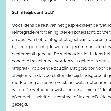
het slachtoffer zijn geworden van dit soort bazen.
Schriftelijk contract?
Ook tijdens de rest van het gesprek bleef de weth
reïntegratieverordening bleken boterzacht, zo werd
en duur van het reïntegratietraject van te voren 
bijstandsgerechtigde worden gecommuniceerd, wat b
echter nooit gebeurt. De wethouder liet tijdens he
concrete traject moet worden vastgelegd in een sch
“afspraak” voldoende zou zijn. Dat gold ook voo
afwijken van de voorstellen die bijstandsgerechti
mededeling al kunnen volstaan, wat ambtenaren uite
willen. De wethouder wist al helemaal niet of “de
afzonderlijk schriftelijk contract of in een officiël
gezegd.