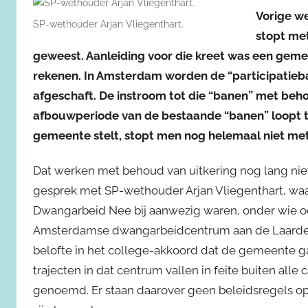
Vorige w
SP-wethouder Arjan Vliegenthart.
stopt met
geweest. Aanleiding voor die kreet was een geme
rekenen. In Amsterdam worden de “participatieba
afgeschaft. De instroom tot die “banen” met beh
afbouwperiode van de bestaande “banen” loopt tot
gemeente stelt, stopt men nog helemaal niet me
Dat werken met behoud van uitkering nog lang niet 
gesprek met SP-wethouder Arjan Vliegenthart, waa
Dwangarbeid Nee bij aanwezig waren, onder wie ook
Amsterdamse dwangarbeidcentrum aan de Laarderh
belofte in het college-akkoord dat de gemeente g
trajecten in dat centrum vallen in feite buiten all
genoemd. Er staan daarover geen beleidsregels op 