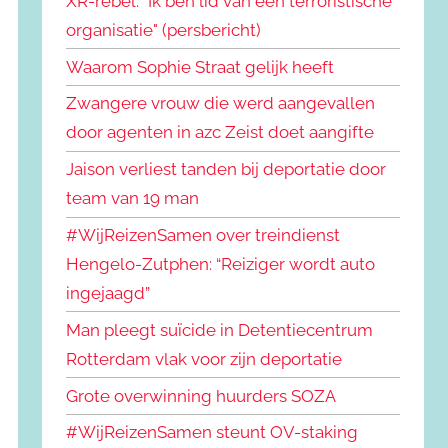
XR-rebel: "Ik ben lid van een terroristische
organisatie" (persbericht)
Waarom Sophie Straat gelijk heeft
Zwangere vrouw die werd aangevallen
door agenten in azc Zeist doet aangifte
Jaison verliest tanden bij deportatie door
team van 19 man
#WijReizenSamen over treindienst
Hengelo-Zutphen: “Reiziger wordt auto
ingejaagd”
Man pleegt suïcide in Detentiecentrum
Rotterdam vlak voor zijn deportatie
Grote overwinning huurders SOZA
#WijReizenSamen steunt OV-staking