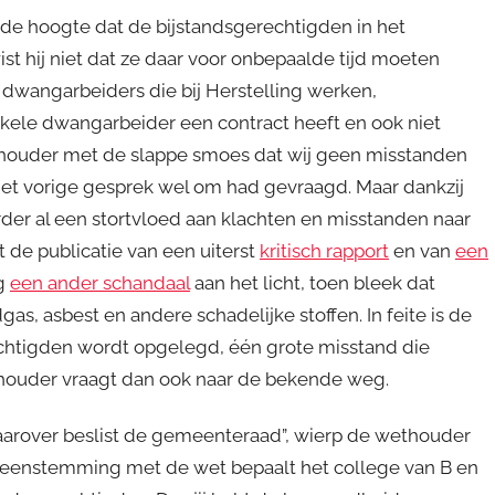
de hoogte dat de bijstandsgerechtigden in het
t hij niet dat ze daar voor onbepaalde tijd moeten
e dwangarbeiders die bij Herstelling werken,
ele dwangarbeider een contract heeft en ook niet
ethouder met de slappe smoes dat wij geen misstanden
et vorige gesprek wel om had gevraagd. Maar dankzij
rder al een stortvloed aan klachten en misstanden naar
de publicatie van een uiterst
kritisch rapport
en van
een
og
een ander schandaal
aan het licht, toen bleek dat
, asbest en andere schadelijke stoffen. In feite is de
echtigden wordt opgelegd, één grote misstand die
thouder vraagt dan ook naar de bekende weg.
 Daarover beslist de gemeenteraad”, wierp de wethouder
vereenstemming met de wet bepaalt het college van B en