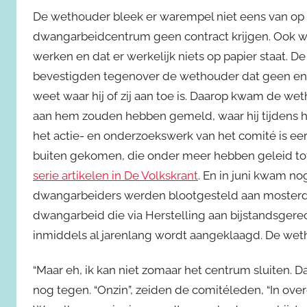
De wethouder bleek er warempel niet eens van op 
dwangarbeidcentrum geen contract krijgen. Ook wis
werken en dat er werkelijk niets op papier staat. D
bevestigden tegenover de wethouder dat geen enk
weet waar hij of zij aan toe is. Daarop kwam de w
aan hem zouden hebben gemeld, waar hij tijdens h
het actie- en onderzoekswerk van het comité is ee
buiten gekomen, die onder meer hebben geleid tot 
serie artikelen in De Volkskrant
. En in juni kwam n
dwangarbeiders werden blootgesteld aan mosterdgas
dwangarbeid die via Herstelling aan bijstandsger
inmiddels al jarenlang wordt aangeklaagd. De we
“Maar eh, ik kan niet zomaar het centrum sluiten.
nog tegen. “Onzin”, zeiden de comitéleden, “In o