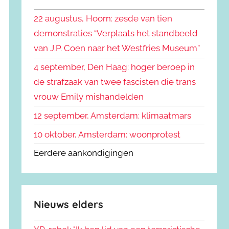
k
n
e
22 augustus, Hoorn: zesde van tien
n
n
demonstraties “Verplaats het standbeeld
a
van J.P. Coen naar het Westfries Museum”
a
r
4 september, Den Haag: hoger beroep in
:
de strafzaak van twee fascisten die trans
vrouw Emily mishandelden
12 september, Amsterdam: klimaatmars
10 oktober, Amsterdam: woonprotest
Eerdere aankondigingen
Nieuws elders