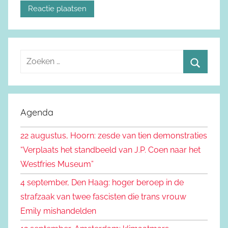
Z
o
Z
e
o
k
e
Agenda
e
k
n
22 augustus, Hoorn: zesde van tien demonstraties
e
n
“Verplaats het standbeeld van J.P. Coen naar het
n
a
Westfries Museum”
a
4 september, Den Haag: hoger beroep in de
r
strafzaak van twee fascisten die trans vrouw
:
Emily mishandelden