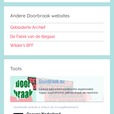
c
S
o
s
u
g
s
a
e
d
k
b
r
a
g
Andere Doorbraak websites
b
o
y
e
a
p
r
o
n
m
p
a
Gebladerte Archief
o
m
De Fabel van de Illegaal
k
Wilder’s BFF
Toots