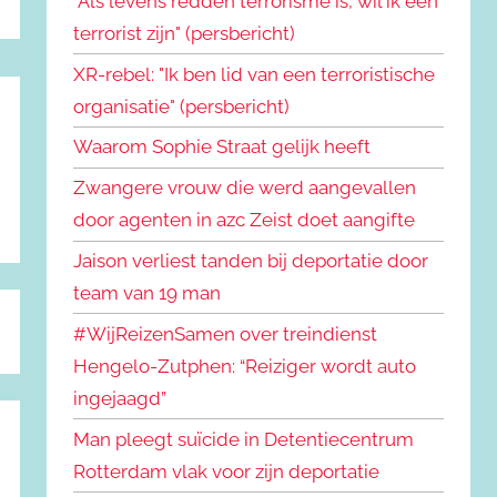
"Als levens redden terrorisme is, wil ik een
terrorist zijn" (persbericht)
XR-rebel: "Ik ben lid van een terroristische
organisatie" (persbericht)
Waarom Sophie Straat gelijk heeft
Zwangere vrouw die werd aangevallen
door agenten in azc Zeist doet aangifte
Jaison verliest tanden bij deportatie door
team van 19 man
#WijReizenSamen over treindienst
Hengelo-Zutphen: “Reiziger wordt auto
ingejaagd”
Man pleegt suïcide in Detentiecentrum
Rotterdam vlak voor zijn deportatie