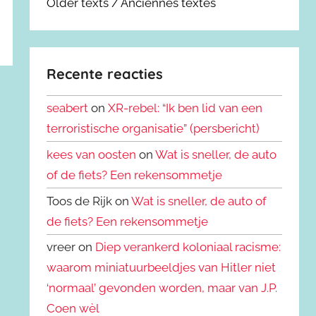
Older texts / Anciennes textes
Recente reacties
seabert
on
XR-rebel: “Ik ben lid van een
terroristische organisatie” (persbericht)
kees van oosten
on
Wat is sneller, de auto
of de fiets? Een rekensommetje
Toos de Rijk on
Wat is sneller, de auto of
de fiets? Een rekensommetje
vreer on
Diep verankerd koloniaal racisme:
waarom miniatuurbeeldjes van Hitler niet
‘normaal’ gevonden worden, maar van J.P.
Coen wèl