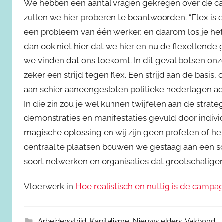
We hebben een aantal vragen gekregen over de c
zullen we hier proberen te beantwoorden. “Flex is ee
een probleem van één werker, en daarom los je het
dan ook niet hier dat we hier en nu de flexellend
we vinden dat ons toekomt. In dit geval botsen onze
zeker een strijd tegen flex. Een strijd aan de basis
aan schier aaneengesloten politieke nederlagen ach
In die zin zou je wel kunnen twijfelen aan de strate
demonstraties en manifestaties gevuld door individu
magische oplossing en wij zijn geen profeten of he
centraal te plaatsen bouwen we gestaag aan een so
soort netwerken en organisaties dat grootschaliger
Vloerwerk in
Hoe realistisch en nuttig is de cam
Arbeidersstrijd
,
Kapitalisme
,
Nieuws elders
,
Vakbond