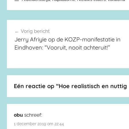
Berichtnavigatie
Vorig bericht
Jerry Afriyie op de KOZP-manifestatie in
Eindhoven: “Vooruit, nooit achteruit!”
Eén reactie op “
Hoe realistisch en nutt
obu
schreef:
1 december 2019 om 22:44