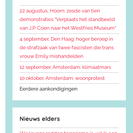
k
n
e
22 augustus, Hoorn: zesde van tien
n
n
demonstraties “Verplaats het standbeeld
a
van J.P. Coen naar het Westfries Museum”
a
r
4 september, Den Haag: hoger beroep in
:
de strafzaak van twee fascisten die trans
vrouw Emily mishandelden
12 september, Amsterdam: klimaatmars
10 oktober, Amsterdam: woonprotest
Eerdere aankondigingen
Nieuws elders