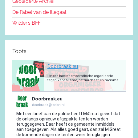
n
m
p
a
Gebladerte Archief
o
m
De Fabel van de Illegaal
k
Wilder’s BFF
Toots