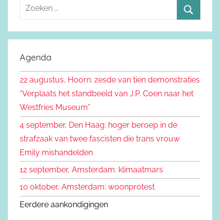
Z
o
Z
e
o
k
e
Agenda
e
k
n
22 augustus, Hoorn: zesde van tien demonstraties
e
n
“Verplaats het standbeeld van J.P. Coen naar het
n
a
Westfries Museum”
a
4 september, Den Haag: hoger beroep in de
r
strafzaak van twee fascisten die trans vrouw
:
Emily mishandelden
12 september, Amsterdam: klimaatmars
10 oktober, Amsterdam: woonprotest
Eerdere aankondigingen