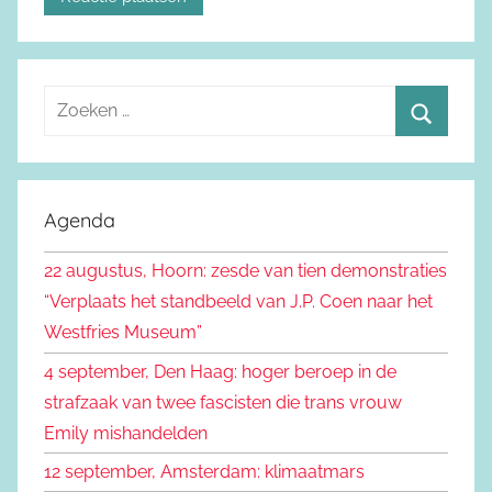
Z
o
Z
e
o
k
e
Agenda
e
k
n
22 augustus, Hoorn: zesde van tien demonstraties
e
n
“Verplaats het standbeeld van J.P. Coen naar het
n
a
Westfries Museum”
a
4 september, Den Haag: hoger beroep in de
r
strafzaak van twee fascisten die trans vrouw
:
Emily mishandelden
12 september, Amsterdam: klimaatmars