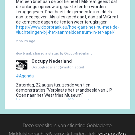
Deze website is van stichting Gebladerte,
Middelstegracht 36, 2312TX Leiden. Tel:
+31715127619
.