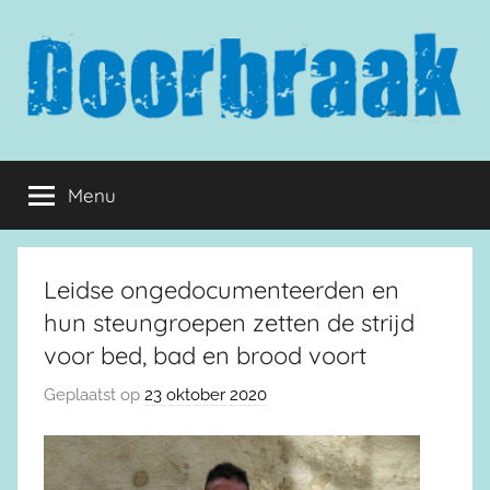
Naar
de
inhoud
springen
Doorbraak.eu
Menu
Leidse ongedocumenteerden en
hun steungroepen zetten de strijd
voor bed, bad en brood voort
Geplaatst op
23 oktober 2020