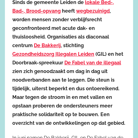
Sinds de gemeente Leiden de
lokale Bed-,
Bad-, Brood-opvang
heeft
wegbezuinigd
,
worden mensen zonder verblijfsrecht
geconfronteerd met acute dak- en
thuisloosheid. Organisaties als diaconaal
centrum
De Bakkerij
, stichting
Gezondheidszorg Illegalen Leiden
(GIL) en het
Doorbraak-spreekuur
De Fabel van de illegaal
zien zich genoodzaakt om dag in dag uit
noodverbanden aan te leggen. Die steun is
tijdelijk, uiterst beperkt en dus ontoereikend.
Maar tegen de stroom in en met vallen en
opstaan proberen de ondersteuners meer
praktische solidariteit op te bouwen. Een
overzicht van de ontwikkelingen op dat gebied.
In juni namen De Bakkerij, GIL en De Fabel van de