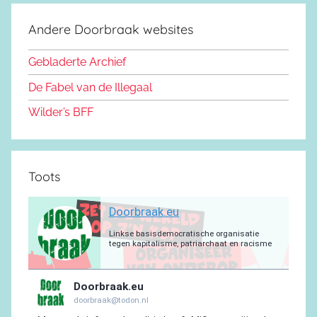
o
s
u
g
s
a
e
d
k
b
r
a
g
Andere Doorbraak websites
b
o
y
e
a
p
r
o
n
m
p
a
Gebladerte Archief
o
m
De Fabel van de Illegaal
k
Wilder’s BFF
Toots