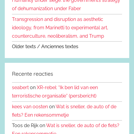
Humanity under siege: the government’s strategy
of dehumanization under Faber
Transgression and disruption as aesthetic
ideology, from Marinetti to experimental art,
counterculture, neoliberalism, and Trump
Older texts / Anciennes textes
Recente reacties
seabert
on
XR-rebel: “Ik ben lid van een
terroristische organisatie” (persbericht)
kees van oosten
on
Wat is sneller, de auto of de
fiets? Een rekensommetje
Toos de Rijk on
Wat is sneller, de auto of de fiets?
Een rekensommetje