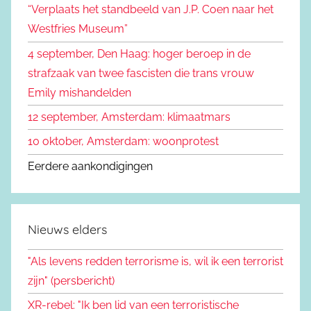
“Verplaats het standbeeld van J.P. Coen naar het
n
a
Westfries Museum”
a
4 september, Den Haag: hoger beroep in de
r
strafzaak van twee fascisten die trans vrouw
:
Emily mishandelden
12 september, Amsterdam: klimaatmars
10 oktober, Amsterdam: woonprotest
Eerdere aankondigingen
Nieuws elders
"Als levens redden terrorisme is, wil ik een terrorist
zijn" (persbericht)
XR-rebel: "Ik ben lid van een terroristische