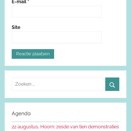
E-mail
*
Site
Z
o
Z
e
o
k
e
Agenda
e
k
n
22 augustus, Hoorn: zesde van tien demonstraties
e
n