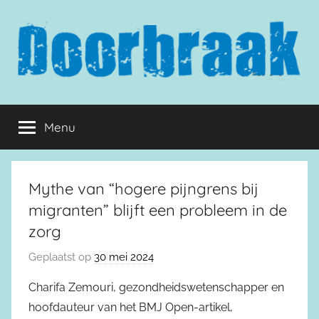
Naar
de
inhoud
springen
Doorbraak.eu
Menu
Mythe van “hogere pijngrens bij
migranten” blijft een probleem in de
zorg
Geplaatst op
30 mei 2024
Charifa Zemouri, gezondheidswetenschapper en
hoofdauteur van het BMJ Open-artikel,