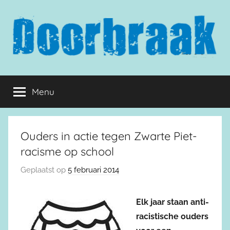
Naar
de
inhoud
springen
Doorbraak.eu
Menu
Ouders in actie tegen Zwarte Piet-
racisme op school
Geplaatst op
5 februari 2014
Elk jaar staan anti-
racistische ouders