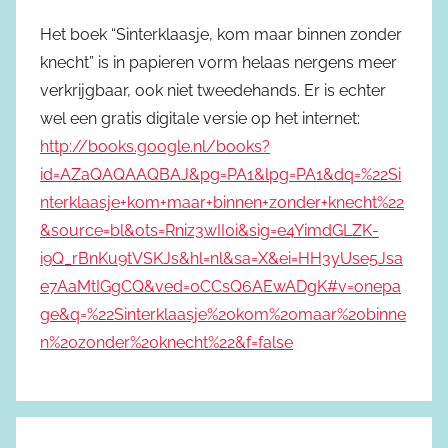
Het boek “Sinterklaasje, kom maar binnen zonder
knecht” is in papieren vorm helaas nergens meer
verkrijgbaar, ook niet tweedehands. Er is echter
wel een gratis digitale versie op het internet:
http://books.google.nl/books?
id=AZaQAQAAQBAJ&pg=PA1&lpg=PA1&dq=%22Si
nterklaasje+kom+maar+binnen+zonder+knecht%22
&source=bl&ots=Rniz3wII0i&sig=e4YimdGLZK-
i9Q_rBnKu9tVSKJs&hl=nl&sa=X&ei=HH3yUse5Jsa
e7AaMtIGgCQ&ved=0CCsQ6AEwADgK#v=onepa
ge&q=%22Sinterklaasje%20kom%20maar%20binne
n%20zonder%20knecht%22&f=false