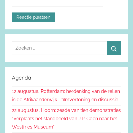
Z
o
Z
e
o
k
e
Agenda
e
k
n
12 augustus, Rotterdam: herdenking van de rellen
e
n
in de Afrikaanderwijk - filmvertoning en discussie
n
a
22 augustus, Hoorn: zesde van tien demonstraties
a
“Verplaats het standbeeld van J.P. Coen naar het
r
Westfries Museum”
: