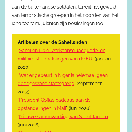
aan de buitenlandse soldaten, terwijl het geweld
van terroristische groepen in het noorden van het
land toenam, juichten zijn beslissingen toe.
Artikelen over de Sahellanden
“
Sahel en Libië: “Afrikaanse Jacquerie” en
militaire stuiptrekkingen van de EU
” (januari
2020)
“
Wat er gebeurt in Niger is helemaal geen
doodgewone staatsgreep
” (september
2023)
“
President Goïta’s cadeaus aan de
opstandelingen in Mali
” (juni 2026)
“
Nieuwe samenwerking van Sahel-landen
”
(juni 2026)