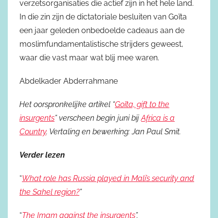
verzetsorganisaties die actief zijn in het hele land.
In die zin zijn de dictatoriale besluiten van Goïta
een jaar geleden onbedoelde cadeaus aan de
moslimfundamentalistische strijders geweest,
waar die vast maar wat blij mee waren.
Abdelkader Abderrahmane
Het oorspronkelijke artikel “
Goïta, gift to the
insurgents
” verscheen begin juni bij
Africa is a
Country
. Vertaling en bewerking: Jan Paul Smit.
Verder lezen
“
What role has Russia played in Mali’s security and
the Sahel region?
”
“
The Imam against the insurgents
”.