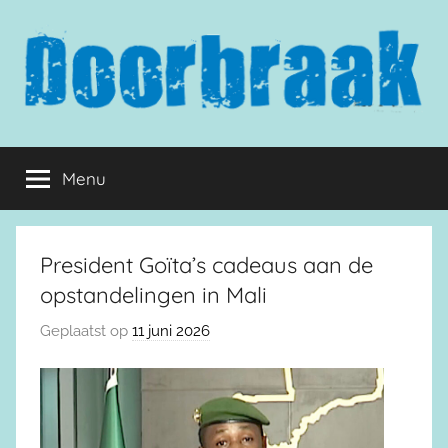
Naar
de
inhoud
springen
Doorbraak.eu
Menu
President Goïta’s cadeaus aan de
opstandelingen in Mali
Geplaatst op
11 juni 2026