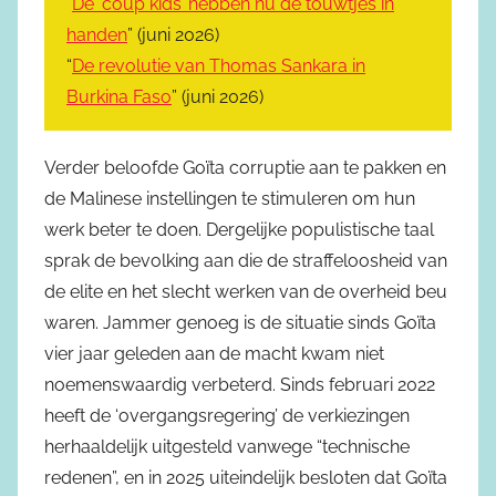
“
De ‘coup kids’ hebben nu de touwtjes in
handen
” (juni 2026)
“
De revolutie van Thomas Sankara in
Burkina Faso
” (juni 2026)
Verder beloofde Goïta corruptie aan te pakken en
de Malinese instellingen te stimuleren om hun
werk beter te doen. Dergelijke populistische taal
sprak de bevolking aan die de straffeloosheid van
de elite en het slecht werken van de overheid beu
waren. Jammer genoeg is de situatie sinds Goïta
vier jaar geleden aan de macht kwam niet
noemenswaardig verbeterd. Sinds februari 2022
heeft de ‘overgangsregering’ de verkiezingen
herhaaldelijk uitgesteld vanwege “technische
redenen”, en in 2025 uiteindelijk besloten dat Goïta