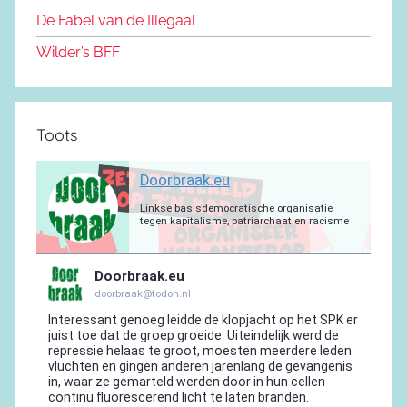
o
m
De Fabel van de Illegaal
k
Wilder’s BFF
Toots