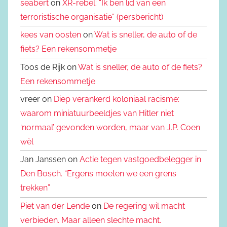
seabert
on
XR-rebel: “Ik ben lid van een
terroristische organisatie” (persbericht)
kees van oosten
on
Wat is sneller, de auto of de
fiets? Een rekensommetje
Toos de Rijk on
Wat is sneller, de auto of de fiets?
Een rekensommetje
vreer on
Diep verankerd koloniaal racisme:
waarom miniatuurbeeldjes van Hitler niet
‘normaal’ gevonden worden, maar van J.P. Coen
wèl
Jan Janssen on
Actie tegen vastgoedbelegger in
Den Bosch. “Ergens moeten we een grens
trekken”
Piet van der Lende
on
De regering wil macht
verbieden. Maar alleen slechte macht.