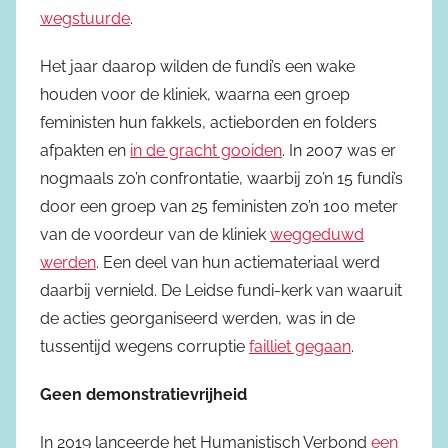
wegstuurde
.
Het jaar daarop wilden de fundi’s een wake
houden voor de kliniek, waarna een groep
feministen hun fakkels, actieborden en folders
afpakten en
in de gracht gooiden
. In 2007 was er
nogmaals zo’n confrontatie, waarbij zo’n 15 fundi’s
door een groep van 25 feministen zo’n 100 meter
van de voordeur van de kliniek
weggeduwd
werden
. Een deel van hun actiemateriaal werd
daarbij vernield. De Leidse fundi-kerk van waaruit
de acties georganiseerd werden, was in de
tussentijd wegens corruptie
failliet gegaan
.
Geen demonstratievrijheid
In 2019 lanceerde het Humanistisch Verbond
een