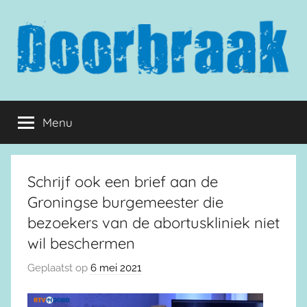
Naar
de
inhoud
springen
Doorbraak.eu
Menu
Schrijf ook een brief aan de
Groningse burgemeester die
bezoekers van de abortuskliniek niet
wil beschermen
Geplaatst op
6 mei 2021