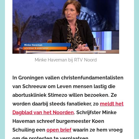
Minke Haveman bij RTV Noord
In Groningen vallen christenfundamentalisten
van Schreeuw om Leven mensen lastig die
abortuskliniek Stimezo willen bezoeken. Ze
worden daarbij steeds fanatieker, zo
meldt het
Dagblad van het Noorden
. Schrijfster Minke
Haveman schreef burgemeester Koen
Schuiling een
open brief
waarin ze hem vroeg
om de protesten te verplaatsen.