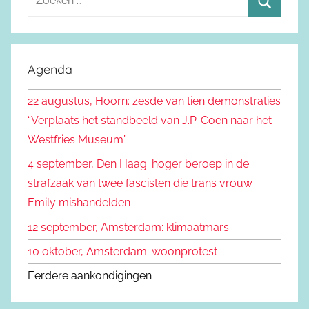
o
Z
e
o
k
e
Agenda
e
k
n
22 augustus, Hoorn: zesde van tien demonstraties
e
n
“Verplaats het standbeeld van J.P. Coen naar het
n
a
Westfries Museum”
a
4 september, Den Haag: hoger beroep in de
r
strafzaak van twee fascisten die trans vrouw
:
Emily mishandelden
12 september, Amsterdam: klimaatmars
10 oktober, Amsterdam: woonprotest
Eerdere aankondigingen