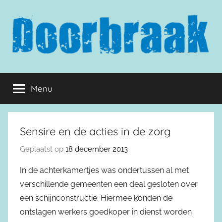
Naar
de
inhoud
springen
Doorbraak.eu
Menu
Sensire en de acties in de zorg
Geplaatst op
18 december 2013
In de achterkamertjes was ondertussen al met
verschillende gemeenten een deal gesloten over
een schijnconstructie. Hiermee konden de
ontslagen werkers goedkoper in dienst worden