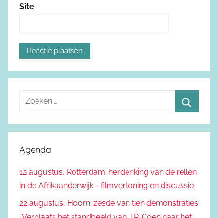
Site
Z
o
Z
e
o
k
e
Agenda
e
k
n
12 augustus, Rotterdam: herdenking van de rellen
e
n
in de Afrikaanderwijk - filmvertoning en discussie
n
a
22 augustus, Hoorn: zesde van tien demonstraties
a
“Verplaats het standbeeld van J.P. Coen naar het