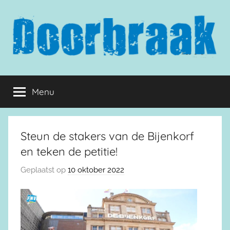
Naar
de
inhoud
springen
Doorbraak.eu
Menu
Steun de stakers van de Bijenkorf
en teken de petitie!
Geplaatst op
10 oktober 2022