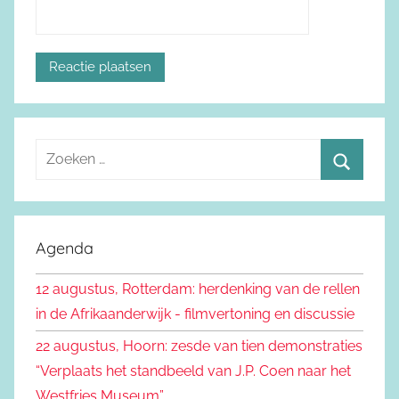
Z
o
Z
e
o
k
e
Agenda
e
k
n
12 augustus, Rotterdam: herdenking van de rellen
e
n
in de Afrikaanderwijk - filmvertoning en discussie
n
a
22 augustus, Hoorn: zesde van tien demonstraties
a
“Verplaats het standbeeld van J.P. Coen naar het
r
Westfries Museum”