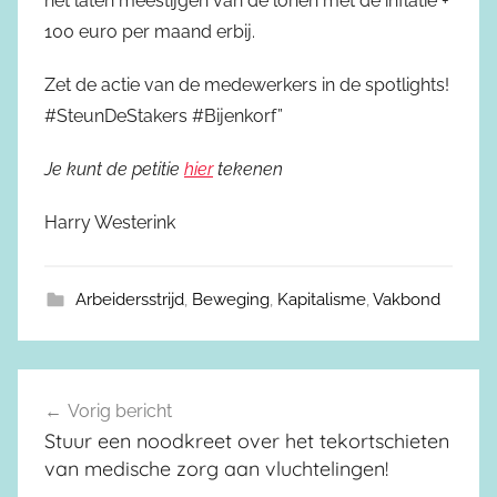
het laten meestijgen van de lonen met de inflatie +
100 euro per maand erbij.
Zet de actie van de medewerkers in de spotlights!
#SteunDeStakers #Bijenkorf”
Je kunt de petitie
hier
tekenen
Harry Westerink
Arbeidersstrijd
,
Beweging
,
Kapitalisme
,
Vakbond
Vorig bericht
Berichtnavigatie
Stuur een noodkreet over het tekortschieten
van medische zorg aan vluchtelingen!