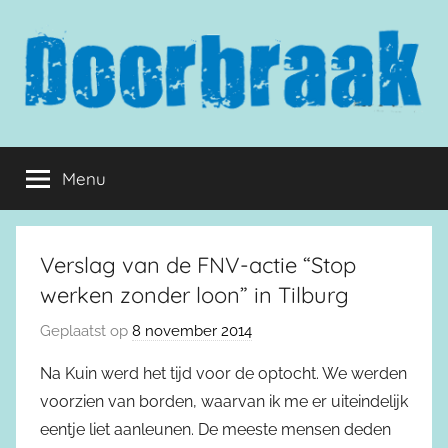
Naar
de
inhoud
springen
Doorbraak.eu
Menu
Verslag van de FNV-actie “Stop
werken zonder loon” in Tilburg
Geplaatst op
8 november 2014
Na Kuin werd het tijd voor de optocht. We werden
voorzien van borden, waarvan ik me er uiteindelijk
eentje liet aanleunen. De meeste mensen deden