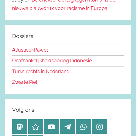
nieuwe blauwdruk voor racisme in Europa
Dossiers
#Justice4Paweł
Onafhankelijkheidsoorlog Indonesië
Turks rechts in Nederland
Zwarte Piet
Volg ons
M
B
Y
T
W
I
a
l
o
e
h
n