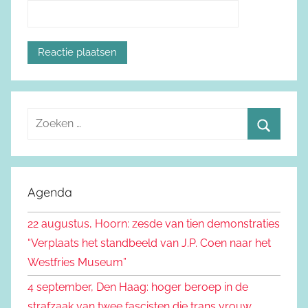
Z
o
Z
e
o
k
e
Agenda
e
k
n
22 augustus, Hoorn: zesde van tien demonstraties
e
n
“Verplaats het standbeeld van J.P. Coen naar het
n
a
Westfries Museum”
a
4 september, Den Haag: hoger beroep in de
r
strafzaak van twee fascisten die trans vrouw