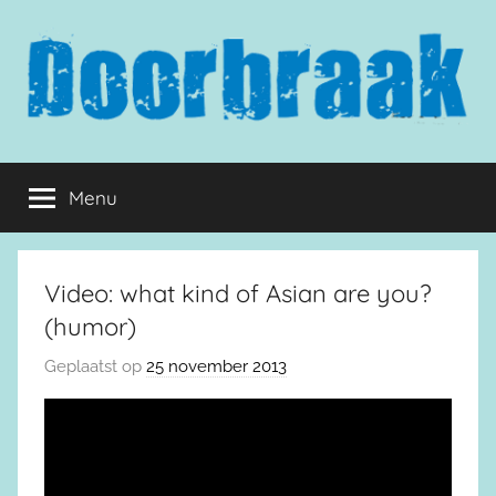
Naar
de
inhoud
springen
Doorbraak.eu
Menu
Video: what kind of Asian are you?
(humor)
Geplaatst op
25 november 2013