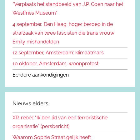
“Verplaats het standbeeld van J.P. Coen naar het
n
a
Westfries Museum”
a
4 september, Den Haag: hoger beroep in de
r
strafzaak van twee fascisten die trans vrouw
:
Emily mishandelden
12 september, Amsterdam: klimaatmars
10 oktober, Amsterdam: woonprotest
Eerdere aankondigingen
Nieuws elders
XR-rebel: "Ik ben lid van een terroristische
organisatie" (persbericht)
Waarom Sophie Straat gelijk heeft