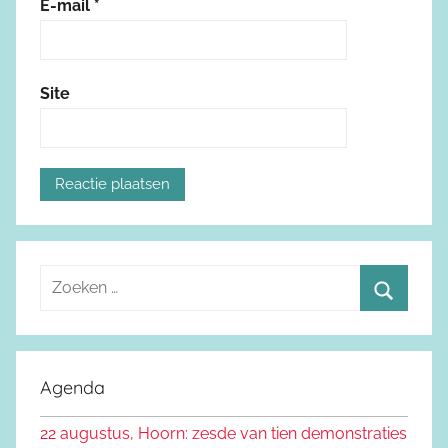
E-mail
*
Site
Z
o
Z
e
o
k
e
Agenda
e
k
n
22 augustus, Hoorn: zesde van tien demonstraties
e
n