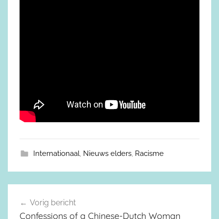
Internationaal
,
Nieuws elders
,
Racisme
Vorig bericht
Berichtnavigatie
Confessions of a Chinese-Dutch Woman