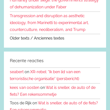
Humanity under siege: the government’s strategy
of dehumanization under Faber
Transgression and disruption as aesthetic
ideology, from Marinetti to experimental art,
counterculture, neoliberalism, and Trump
Older texts / Anciennes textes
Recente reacties
seabert
on
XR-rebel: “Ik ben lid van een
terroristische organisatie” (persbericht)
kees van oosten
on
Wat is sneller, de auto of de
fiets? Een rekensommetje
Toos de Rijk on
Wat is sneller, de auto of de fiets?
Een rekensommetje