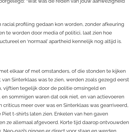
voorgelegd: “Wat was de reden van jouw aanwezigheid
n racial profiling gedaan kon worden, zonder afkeuring
 te worden door media of politici, laat zien hoe
tureel en ‘normaal’ apartheid kennelijk nog altijd is.
et elkaar of met omstanders, of die stonden te kijken
an Sinterklaas was te zien, werden zoals gezegd eerst
 vijftien tegelijk door de politie omsingeld en
ar, en sommigen waren dat ook niet, en van actievoeren
n criticus meer over was en Sinterklaas was gearriveerd,
Piet t-shirts laten zien. Enkelen van hen gaven
n ze allemaal afgevoerd. Korte tijd daarop ontvouwden
Neo-nazi’s gingen er direct voor staan en werden