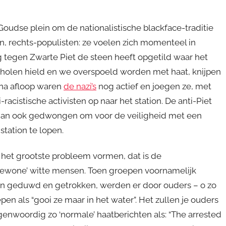
oudse plein om de nationalistische blackface-traditie
en, rechts-populisten: ze voelen zich momenteel in
g tegen Zwarte Piet de steen heeft opgetild waar het
cholen hield en we overspoeld worden met haat, knijpen
 na afloop waren
de nazi’s
nog actief en joegen ze, met
racistische activisten op naar het station. De anti-Piet
en dan ook gedwongen om voor de veiligheid met een
station te lopen.
e het grootste probleem vormen, dat is de
 ‘gewone’ witte mensen. Toen groepen voornamelijk
en geduwd en getrokken, werden er door ouders – o zo
n als “gooi ze maar in het water”. Het zullen je ouders
genwoordig zo ‘normale’ haatberichten als: “The arrested