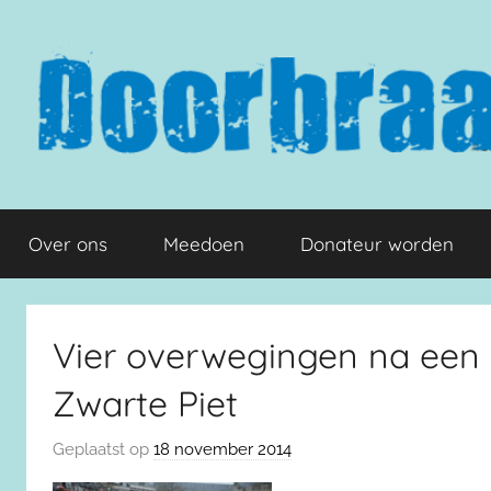
Naar
de
inhoud
springen
Doorbraak.eu
Over ons
Meedoen
Donateur worden
Vier overwegingen na een
Zwarte Piet
Geplaatst op
18 november 2014