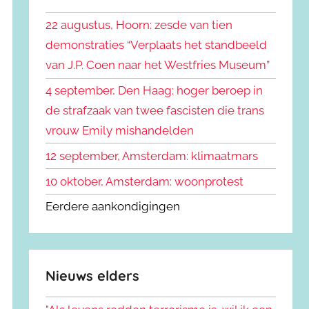
k
n
e
22 augustus, Hoorn: zesde van tien
n
n
demonstraties “Verplaats het standbeeld
a
van J.P. Coen naar het Westfries Museum”
a
r
4 september, Den Haag: hoger beroep in
:
de strafzaak van twee fascisten die trans
vrouw Emily mishandelden
12 september, Amsterdam: klimaatmars
10 oktober, Amsterdam: woonprotest
Eerdere aankondigingen
Nieuws elders