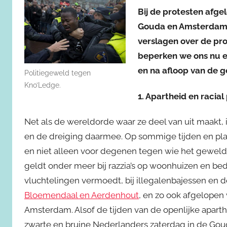
Bij de protesten afge
Gouda en Amsterdam wa
verslagen over de pro
beperken we ons nu ev
en na afloop van de g
Politiegeweld tegen
Kno’Ledge.
1. Apartheid en racial 
Net als de wereldorde waar ze deel van uit maakt,
en de dreiging daarmee. Op sommige tijden en plaat
en niet alleen voor degenen tegen wie het geweld 
geldt onder meer bij razzia’s op woonhuizen en bed
vluchtelingen vermoedt, bij illegalenbajessen en de
Bloemendaal en Aerdenhout
, en zo ook afgelopen
Amsterdam. Alsof de tijden van de openlijke apart
zwarte en bruine Nederlanders zaterdag in de Gou