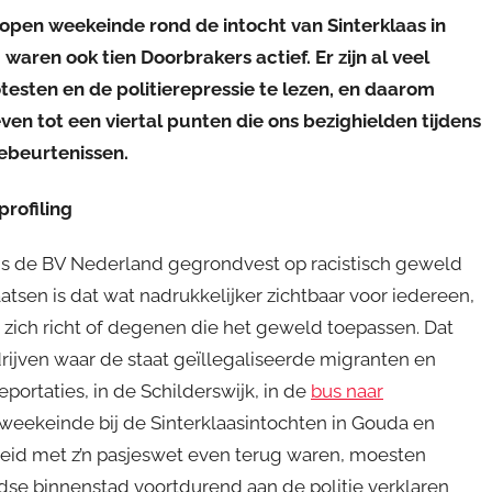
lopen weekeinde rond de intocht van Sinterklaas in
ren ook tien Doorbrakers actief. Er zijn al veel
testen en de politierepressie te lezen, en daarom
en tot een viertal punten die ons bezighielden tijdens
ebeurtenissen.
profiling
 is de BV Nederland gegrondvest op racistisch geweld
sen is dat wat nadrukkelijker zichtbaar voor iedereen,
zich richt of degenen die het geweld toepassen. Dat
rijven waar de staat geïllegaliseerde migranten en
portaties, in de Schilderswijk, in de
bus naar
 weekeinde bij de Sinterklaasintochten in Gouda en
heid met z’n pasjeswet even terug waren, moesten
dse binnenstad voortdurend aan de politie verklaren