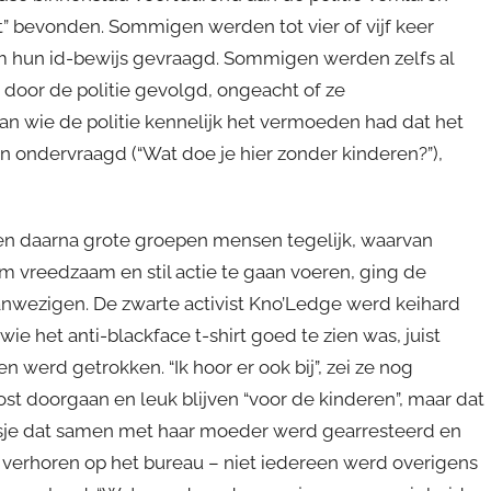
t” bevonden. Sommigen werden tot vier of vijf keer
 hun id-bewijs gevraagd. Sommigen werden zelfs al
 door de politie gevolgd, ongeacht of ze
 wie de politie kennelijk het vermoeden had dat het
ondervraagd (“Wat doe je hier zonder kinderen?”),
n en daarna grote groepen mensen tegelijk, waarvan
 vreedzaam en stil actie te gaan voeren, ging de
aanwezigen. De zwarte activist Kno’Ledge werd keihard
ie het anti-blackface t-shirt goed te zien was, juist
 werd getrokken. “Ik hoor er ook bij”, zei ze nog
st doorgaan en leuk blijven “voor de kinderen”, maar dat
eisje dat samen met haar moeder werd gearresteerd en
verhoren op het bureau – niet iedereen werd overigens