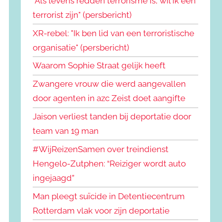
"Als levens redden terrorisme is, wil ik een
terrorist zijn" (persbericht)
XR-rebel: "Ik ben lid van een terroristische
organisatie" (persbericht)
Waarom Sophie Straat gelijk heeft
Zwangere vrouw die werd aangevallen
door agenten in azc Zeist doet aangifte
Jaison verliest tanden bij deportatie door
team van 19 man
#WijReizenSamen over treindienst
Hengelo-Zutphen: “Reiziger wordt auto
ingejaagd”
Man pleegt suïcide in Detentiecentrum
Rotterdam vlak voor zijn deportatie