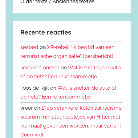
Older texts / Anciennes textes
Recente reacties
seabert
on
XR-rebel: “Ik ben lid van een
terroristische organisatie” (persbericht)
kees van oosten
on
Wat is sneller, de auto
of de fiets? Een rekensommetje
Toos de Rijk on
Wat is sneller, de auto of
de fiets? Een rekensommetje
vreer on
Diep verankerd koloniaal racisme:
waarom miniatuurbeeldjes van Hitler niet
‘normaal’ gevonden worden, maar van J.P.
Coen wèl