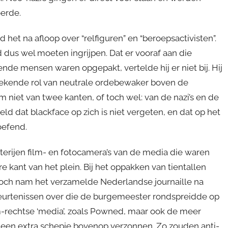
oerde.
et na afloop over “relfiguren” en “beroepsactivisten”.
d dus wel moeten ingrijpen. Dat er vooraf aan die
de mensen waren opgepakt, vertelde hij er niet bij. Hij
bekende rol van neutrale ordebewaker boven de
 niet van twee kanten, of toch wel: van de nazi’s en de
eld dat blackface op zich is niet vergeten, en dat op het
oefend.
terijen film- en fotocamera’s van de media die waren
 kant van het plein. Bij het oppakken van tientallen
Toch nam het verzamelde Nederlandse journaille na
beurtenissen over die de burgemeester rondspreidde op
m-rechtse ‘media’, zoals Powned, maar ook de meer
 een extra schepje bovenop verzonnen. Zo zouden anti-