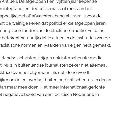
 Antillen. De afgelopen tien, vijftien jaar liepen ze
en integratie, en deden ze massaal mee aan het
ppelijke debat’ afwachten, bang als men is voor de
nt de weinige keren dat politici er de afgelopen jaren
dering voorstander van de blackface-traditie. En dat is
etekent natuurlijk dat je alleen in de instituties van de
e racistische normen en waarden van eigen hebt gemaakt.
ndse activisten, krijgen ook internationale media
. Nu zijn buitenlandse journalisten zeker niet allemaal
ackface over het algemeen als not-done wordt
ker om in en over het buitenland kritischer te zijn dan in
dan maar mee doen. Het meer internationaal gerichte
et negatieve beeld van een racistisch Nederland in