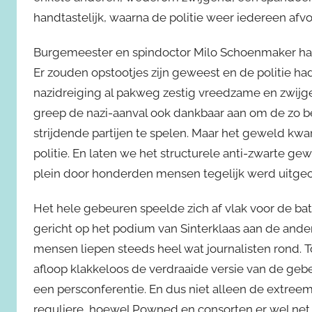
handtastelijk, waarna de politie weer iedereen afv
Burgemeester en spindoctor Milo Schoenmaker had h
Er zouden opstootjes zijn geweest en de politie ha
nazidreiging al pakweg zestig vreedzame en zwijgen
greep de nazi-aanval ook dankbaar aan om de zo 
strijdende partijen te spelen. Maar het geweld kwam
politie. En laten we het structurele anti-zwarte gew
plein door honderden mensen tegelijk werd uitge
Het hele gebeuren speelde zich af vlak voor de bat
gericht op het podium van Sinterklaas aan de andere
mensen liepen steeds heel wat journalisten rond. 
afloop klakkeloos de verdraaide versie van de ge
een persconferentie. En dus niet alleen de extree
reguliere, hoewel Powned en consorten er wel net