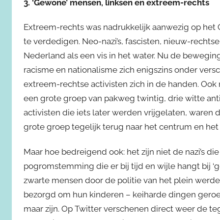
3. ‘Gewone’ mensen, linksen en extreem-rechts
Extreem-rechts was nadrukkelijk aanwezig op het G
te verdedigen. Neo-nazi’s, fascisten, nieuw-rechts
Nederland als een vis in het water. Nu de bewegin
racisme en nationalisme zich enigszins onder vers
extreem-rechtse activisten zich in de handen. Ook
een grote groep van pakweg twintig, drie witte anti-
activisten die iets later werden vrijgelaten, war
grote groep tegelijk terug naar het centrum en het 
Maar hoe bedreigend ook: het zijn niet de nazi’s di
pogromstemming die er bij tijd en wijle hangt bij
zwarte mensen door de politie van het plein werd
bezorgd om hun kinderen – keiharde dingen geroepe
maar zijn. Op Twitter verschenen direct weer de te