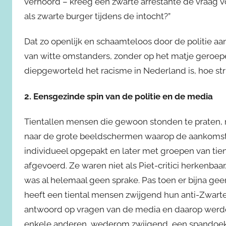
verhoord – kreeg een zwarte arrestante de vraag 
als zwarte burger tijdens de intocht?”
Dat zo openlijk en schaamteloos door de politie aa
van witte omstanders, zonder op het matje geroepen
diepgeworteld het racisme in Nederland is, hoe struc
2. Eensgezinde spin van de politie en de media
Tientallen mensen die gewoon stonden te praten, m
naar de grote beeldschermen waarop de aankomst v
individueel opgepakt en later met groepen van tien,
afgevoerd. Ze waren niet als Piet-critici herkenba
was al helemaal geen sprake. Pas toen er bijna gee
heeft een tiental mensen zwijgend hun anti-Zwarte 
antwoord op vragen van de media en daarop werde
enkele anderen, wederom zwijgend, een spandoek. 