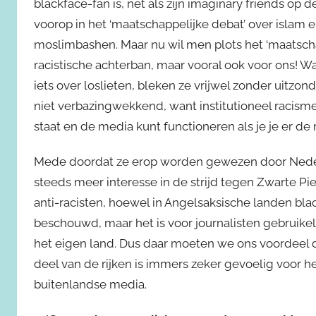
blackface-fan is, net als zijn imaginary friends op de
voorop in het ‘maatschappelijke debat’ over islam 
moslimbashen. Maar nu wil men plots het ‘maatscha
racistische achterban, maar vooral ook voor ons! Wa
iets over loslieten, bleken ze vrijwel zonder uitzon
niet verbazingwekkend, want institutioneel racisme b
staat en de media kunt functioneren als je je er d
Mede doordat ze erop worden gewezen door Nederla
steeds meer interesse in de strijd tegen Zwarte Piet
anti-racisten, hoewel in Angelsaksische landen bl
beschouwd, maar het is voor journalisten gebruikelij
het eigen land. Dus daar moeten we ons voordeel 
deel van de rijken is immers zeker gevoelig voor h
buitenlandse media.