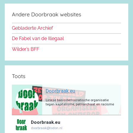
c
S
o
s
u
g
s
a
e
d
k
b
r
a
g
Andere Doorbraak websites
b
o
y
e
a
p
r
o
n
m
p
a
Gebladerte Archief
o
m
De Fabel van de Illegaal
k
Wilder’s BFF
Toots