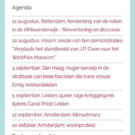
e
Agenda
e
k
n
12 augustus, Rotterdam: herdenking van de rellen
e
n
in de Afrikaanderwijk - filmvertoning en discussie
n
a
22 augustus, Hoorn: zesde van tien demonstraties
a
“Verplaats het standbeeld van J.P. Coen naar het
r
Westfries Museum”
:
4 september, Den Haag: hoger beroep in de
strafzaak van twee fascisten die trans vrouw
Emily mishandelden
5 september, Leiden: queer rage kringgesprek
tijdens Canal Pride Leiden
12 september, Amsterdam: klimaatmars
10 oktober, Amsterdam: woonprotest