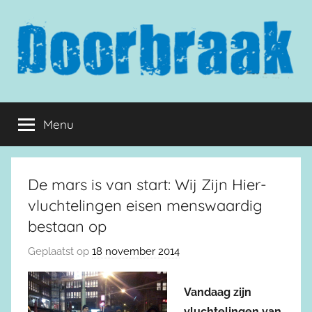
Naar
de
inhoud
springen
Doorbraak.eu
Menu
De mars is van start: Wij Zijn Hier-
vluchtelingen eisen menswaardig
bestaan op
Geplaatst op
18 november 2014
Vandaag zijn
vluchtelingen van