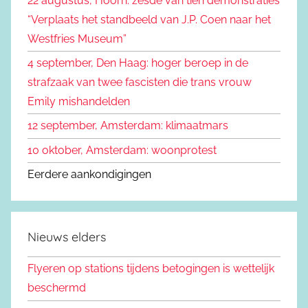
22 augustus, Hoorn: zesde van tien demonstraties
a
“Verplaats het standbeeld van J.P. Coen naar het
r
Westfries Museum”
:
4 september, Den Haag: hoger beroep in de
strafzaak van twee fascisten die trans vrouw
Emily mishandelden
12 september, Amsterdam: klimaatmars
10 oktober, Amsterdam: woonprotest
Eerdere aankondigingen
Nieuws elders
Flyeren op stations tijdens betogingen is wettelijk
beschermd