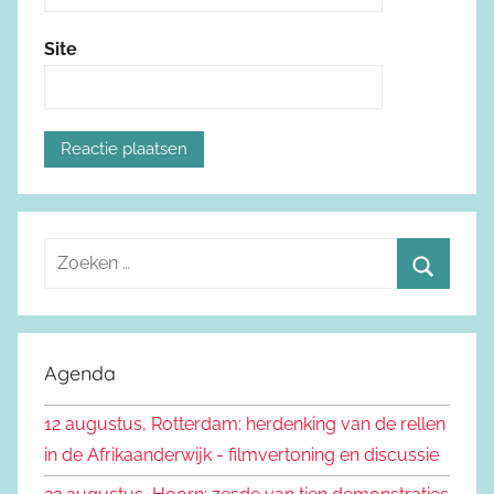
Site
Z
o
Z
e
o
k
e
Agenda
e
k
n
12 augustus, Rotterdam: herdenking van de rellen
e
n
in de Afrikaanderwijk - filmvertoning en discussie
n
a