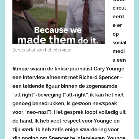
circul
eerd
e er
op
social
Screenshot van het interview.
medi
a een
filmpje waarin de linkse journalist Gary Younge
een interview afneemt met Richard Spencer –
een leidende figuur binnen de zogenaamde
“alt right”-beweging (“alt-right”, ik kan het niet
genoeg benadrukken, is gewoon newspeak
voor “neo-nazi”). Het gesprek loopt volledig uit
de hand. Ik heb veel respect voor Younge en
zijn werk. Ik heb zelfs enige waardering voor
zijn poging om Spencer te interviewen. Younge