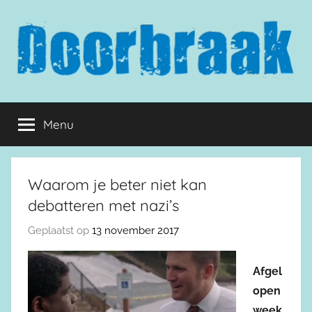
Naar
de
inhoud
springen
Doorbraak.eu
Menu
Waarom je beter niet kan
debatteren met nazi’s
Geplaatst op
13 november 2017
Afgel
open
week