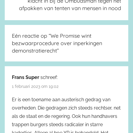
klacht in bij de Ombudsman tegen het
afpakken van tenten van mensen in nood
Eén reactie op “
We Promise wint
bezwaarprocedure over inperkingen
demonstratierecht
”
Frans Super
schreef:
1 februari 2023 om 19:02
Er is een toename aan austerisch gedrag van
overheden. Die gedragen zich steeds rechtser, net
als de staat en de regering. Ook hun handhavers
trappen burgers steeds radicaler in starre
kadertjes. Alleen al hoe XR is behandeld. Het