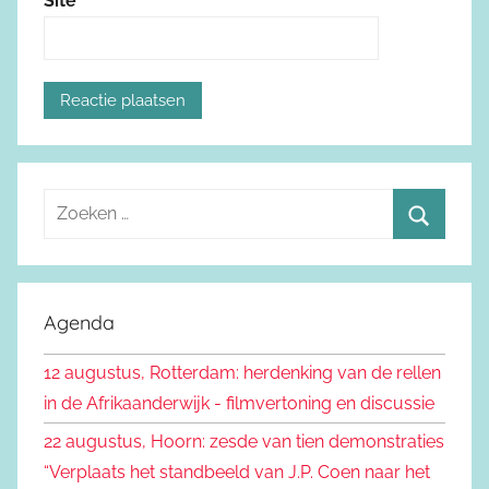
Site
Z
o
Z
e
o
k
e
Agenda
e
k
n
12 augustus, Rotterdam: herdenking van de rellen
e
n
in de Afrikaanderwijk - filmvertoning en discussie
n
a
22 augustus, Hoorn: zesde van tien demonstraties
a
“Verplaats het standbeeld van J.P. Coen naar het
r