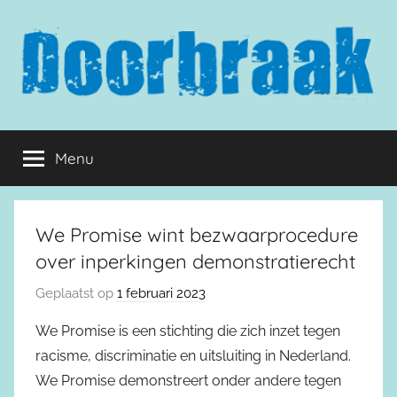
Naar
de
inhoud
springen
Doorbraak.eu
Menu
We Promise wint bezwaarprocedure
over inperkingen demonstratierecht
Geplaatst op
1 februari 2023
We Promise is een stichting die zich inzet tegen
racisme, discriminatie en uitsluiting in Nederland.
We Promise demonstreert onder andere tegen