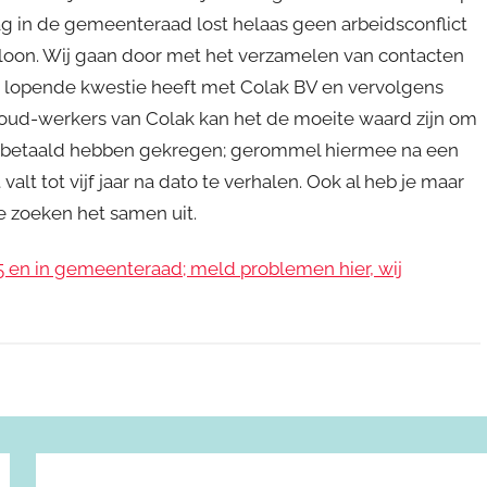
aag in de gemeenteraad lost helaas geen arbeidsconflict
loon. Wij gaan door met het verzamelen van contacten
n lopende kwestie heeft met Colak BV en vervolgens
 oud-werkers van Colak kan het de moeite waard zijn om
uitbetaald hebben gekregen; gerommel hiermee na een
alt tot vijf jaar na dato te verhalen. Ook al heb je maar
e zoeken het samen uit.
en in gemeenteraad; meld problemen hier, wij