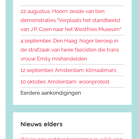
k
n
e
22 augustus, Hoorn: zesde van tien
n
n
demonstraties “Verplaats het standbeeld
a
van J.P. Coen naar het Westfries Museum”
a
r
4 september, Den Haag: hoger beroep in
:
de strafzaak van twee fascisten die trans
vrouw Emily mishandelden
12 september, Amsterdam: klimaatmars
10 oktober, Amsterdam: woonprotest
Eerdere aankondigingen
Nieuws elders