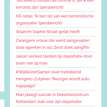
"Als levens redden terrorisme is, wil ik een
terrorist zijn" (persbericht)
XR-rebel: "Ik ben lid van een terroristische
organisatie" (persbericht)
Waarom Sophie Straat gelijk heeft
Zwangere vrouw die werd aangevallen
door agenten in azc Zeist doet aangifte
Jaison verliest tanden bij deportatie door
team van 19 man
#WijReizenSamen over treindienst
Hengelo-Zutphen: “Reiziger wordt auto
ingejaagd”
Man pleegt suïcide in Detentiecentrum
Rotterdam vlak voor zijn deportatie