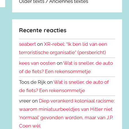
Older texts / Anciennes textes
Recente reacties
seabert
on
XR-rebel: “Ik ben lid van een
terroristische organisatie” (persbericht)
kees van oosten
on
Wat is sneller, de auto
of de fiets? Een rekensommetje
Toos de Rijk on
Wat is sneller, de auto of
de fiets? Een rekensommetje
vreer on
Diep verankerd koloniaal racisme:
waarom miniatuurbeeldjes van Hitler niet
‘normaal’ gevonden worden, maar van J.P.
Coen wèl