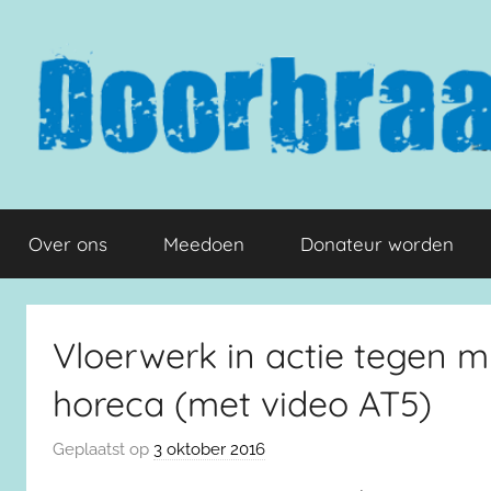
Naar
de
inhoud
springen
Doorbraak.eu
Over ons
Meedoen
Donateur worden
Vloerwerk in actie tegen 
horeca (met video AT5)
Geplaatst op
3 oktober 2016