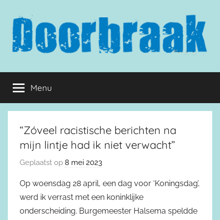
Naar
de
inhoud
springen
Doorbraak.eu
Menu
“Zóveel racistische berichten na
mijn lintje had ik niet verwacht”
Geplaatst op
8 mei 2023
Op woensdag 28 april, een dag voor ‘Koningsdag’,
werd ik verrast met een koninklijke
onderscheiding. Burgemeester Halsema speldde