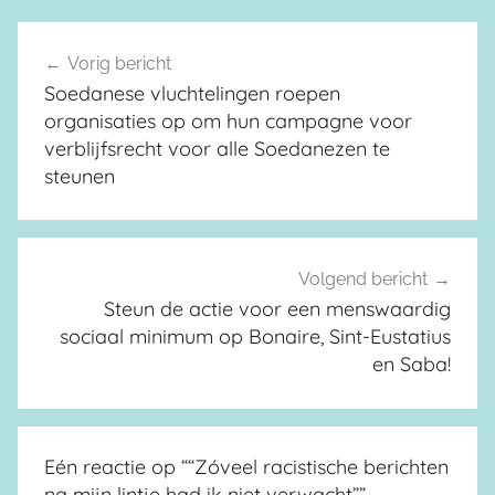
Vorig bericht
Berichtnavigatie
Soedanese vluchtelingen roepen
organisaties op om hun campagne voor
verblijfsrecht voor alle Soedanezen te
steunen
Volgend bericht
Steun de actie voor een menswaardig
sociaal minimum op Bonaire, Sint-Eustatius
en Saba!
Eén reactie op “
“Zóveel racistische berichten
na mijn lintje had ik niet verwacht”
”