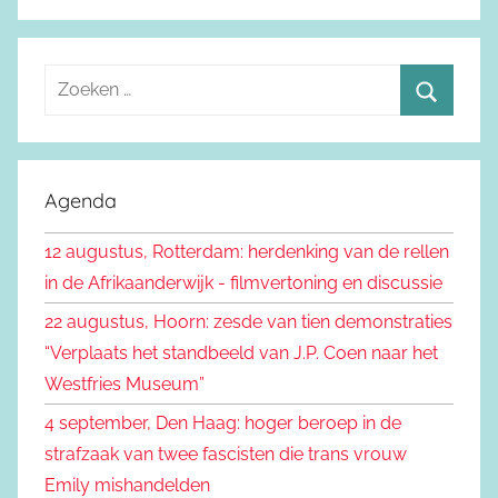
Z
o
Z
e
o
k
e
Agenda
e
k
n
12 augustus, Rotterdam: herdenking van de rellen
e
n
in de Afrikaanderwijk - filmvertoning en discussie
n
a
22 augustus, Hoorn: zesde van tien demonstraties
a
“Verplaats het standbeeld van J.P. Coen naar het
r
Westfries Museum”
:
4 september, Den Haag: hoger beroep in de
strafzaak van twee fascisten die trans vrouw
Emily mishandelden