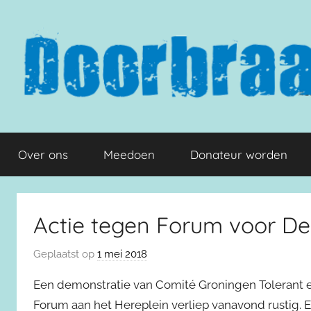
Naar
de
inhoud
springen
Doorbraak.eu
Over ons
Meedoen
Donateur worden
Actie tegen Forum voor De
Geplaatst op
1 mei 2018
Een demonstratie van Comité Groningen Tolerant e
Forum aan het Hereplein verliep vanavond rustig. E