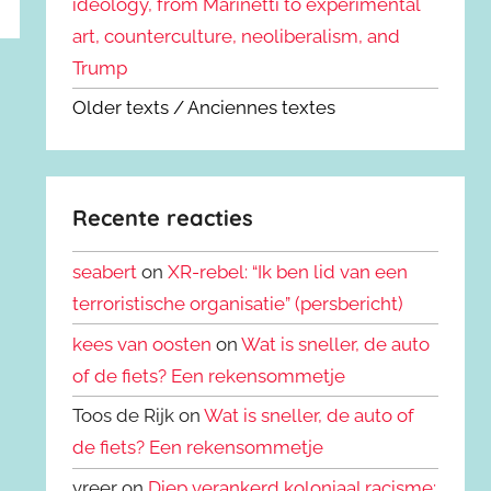
ideology, from Marinetti to experimental
art, counterculture, neoliberalism, and
Trump
Older texts / Anciennes textes
Recente reacties
seabert
on
XR-rebel: “Ik ben lid van een
terroristische organisatie” (persbericht)
kees van oosten
on
Wat is sneller, de auto
of de fiets? Een rekensommetje
Toos de Rijk on
Wat is sneller, de auto of
de fiets? Een rekensommetje
vreer on
Diep verankerd koloniaal racisme: