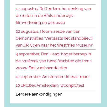
k
n
e
12 augustus, Rotterdam: herdenking van
n
n
de rellen in de Afrikaanderwijk -
a
filmvertoning en discussie
a
r
22 augustus, Hoorn: zesde van tien
:
demonstraties “Verplaats het standbeeld
van J.P. Coen naar het Westfries Museum”
4 september, Den Haag: hoger beroep in
de strafzaak van twee fascisten die trans
vrouw Emily mishandelden
12 september, Amsterdam: klimaatmars
10 oktober, Amsterdam: woonprotest
Eerdere aankondigingen