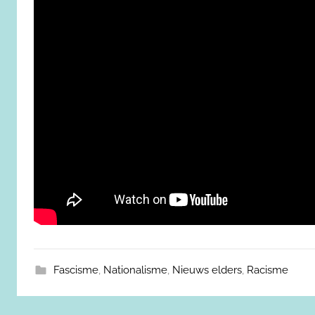
Fascisme
,
Nationalisme
,
Nieuws elders
,
Racisme