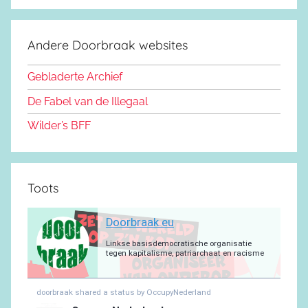
c
S
o
s
u
g
s
a
e
d
k
b
r
a
g
Andere Doorbraak websites
b
o
y
e
a
p
r
o
n
m
p
a
Gebladerte Archief
o
m
De Fabel van de Illegaal
k
Wilder’s BFF
Toots