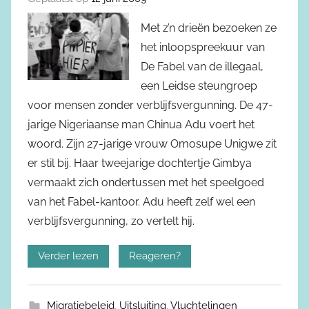
Met z’n drieën bezoeken ze
het inloopspreekuur van
De Fabel van de illegaal,
een Leidse steungroep
voor mensen zonder verblijfsvergunning. De 47-
jarige Nigeriaanse man Chinua Adu voert het
woord. Zijn 27-jarige vrouw Omosupe Unigwe zit
er stil bij. Haar tweejarige dochtertje Gimbya
vermaakt zich ondertussen met het speelgoed
van het Fabel-kantoor. Adu heeft zelf wel een
verblijfsvergunning, zo vertelt hij.
Verder lezen
Reageren?
Migratiebeleid
,
Uitsluiting
,
Vluchtelingen