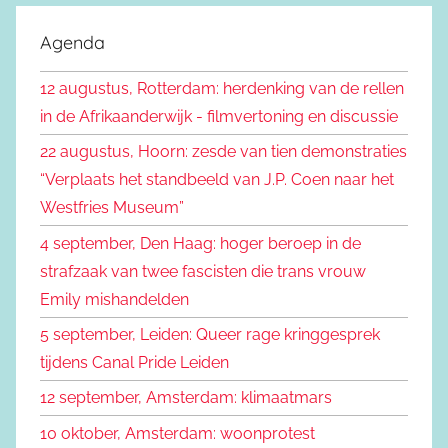
o
k
e
Agenda
e
k
n
12 augustus, Rotterdam: herdenking van de rellen
e
n
in de Afrikaanderwijk - filmvertoning en discussie
n
a
22 augustus, Hoorn: zesde van tien demonstraties
a
“Verplaats het standbeeld van J.P. Coen naar het
r
Westfries Museum”
:
4 september, Den Haag: hoger beroep in de
strafzaak van twee fascisten die trans vrouw
Emily mishandelden
5 september, Leiden: Queer rage kringgesprek
tijdens Canal Pride Leiden
12 september, Amsterdam: klimaatmars
10 oktober, Amsterdam: woonprotest