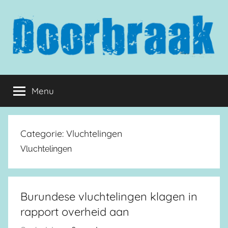
Naar
de
inhoud
springen
Doorbraak.eu
Menu
Categorie:
Vluchtelingen
Vluchtelingen
Burundese vluchtelingen klagen in
rapport overheid aan