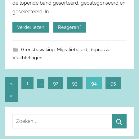
de lopende band gesorteerd, gecategoriseerd en
geselecteerd. In
Verder lezen
Reageren?
Grensbewaking
,
Migratiebeleid
,
Repressie
,
Vluchtelingen
«
Vorige
1
…
92
93
94
95
Berichtnavigatie
berichten
Volgende
»
berichten
Z
o
Z
e