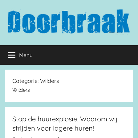
Naar
de
inhoud
springen
Doorbraak.eu
Menu
Categorie:
Wilders
Wilders
Stop de huurexplosie. Waarom wij
strijden voor lagere huren!