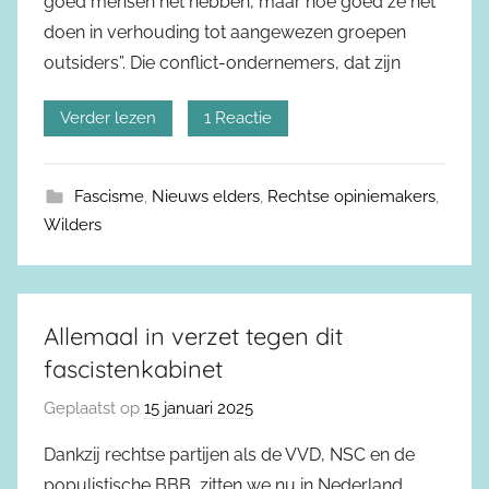
goed mensen het hebben, maar hoe goed ze het
doen in verhouding tot aangewezen groepen
outsiders”. Die conflict-ondernemers, dat zijn
Verder lezen
1 Reactie
Fascisme
,
Nieuws elders
,
Rechtse opiniemakers
,
Wilders
Allemaal in verzet tegen dit
fascistenkabinet
Geplaatst op
15 januari 2025
Dankzij rechtse partijen als de VVD, NSC en de
populistische BBB, zitten we nu in Nederland