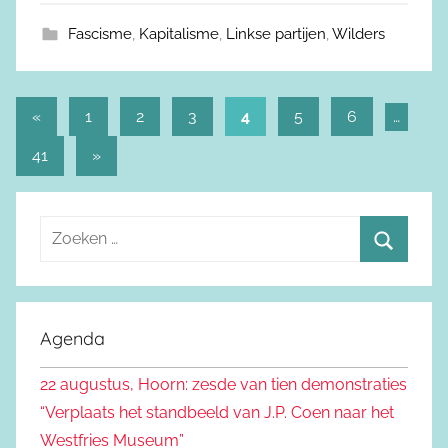
Fascisme
,
Kapitalisme
,
Linkse partijen
,
Wilders
«
Vorige
1
2
3
4
5
6
…
Berichtnavigatie
berichten
41
Volgende
»
berichten
Z
o
Z
e
o
k
e
Agenda
e
k
n
22 augustus, Hoorn: zesde van tien demonstraties
e
n
“Verplaats het standbeeld van J.P. Coen naar het
n
a
Westfries Museum”