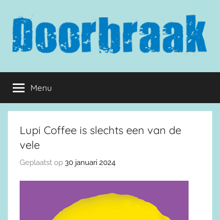
Naar
de
inhoud
springen
Doorbraak.eu
Menu
Lupi Coffee is slechts een van de
vele
Geplaatst op
30 januari 2024