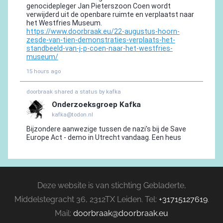
Deze website is van stichting Gebladerte,
Middelstegracht 36, 2312TX Leiden. Tel:
+31715127619
.
Mail:
doorbraak@doorbraak.eu