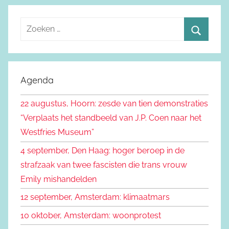
Z
o
Z
e
o
k
e
Agenda
e
k
n
22 augustus, Hoorn: zesde van tien demonstraties
e
n
“Verplaats het standbeeld van J.P. Coen naar het
n
a
Westfries Museum”
a
4 september, Den Haag: hoger beroep in de
r
strafzaak van twee fascisten die trans vrouw
:
Emily mishandelden
12 september, Amsterdam: klimaatmars
10 oktober, Amsterdam: woonprotest