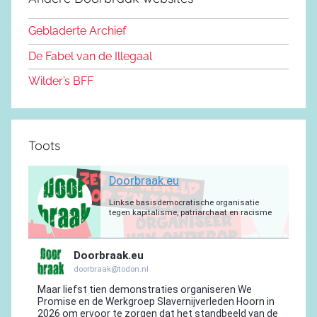
b
o
y
e
a
p
r
o
n
m
p
a
Gebladerte Archief
o
m
De Fabel van de Illegaal
k
Wilder’s BFF
Toots