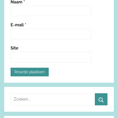
Naam
*
E-mail
*
Site
Z
o
Z
e
o