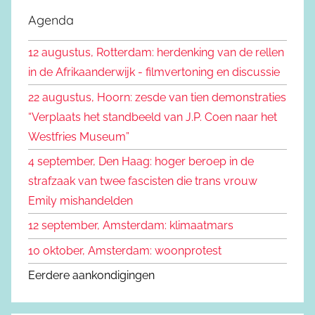
k
e
Agenda
e
k
n
12 augustus, Rotterdam: herdenking van de rellen
e
n
in de Afrikaanderwijk - filmvertoning en discussie
n
a
22 augustus, Hoorn: zesde van tien demonstraties
a
“Verplaats het standbeeld van J.P. Coen naar het
r
Westfries Museum”
:
4 september, Den Haag: hoger beroep in de
strafzaak van twee fascisten die trans vrouw
Emily mishandelden
12 september, Amsterdam: klimaatmars
10 oktober, Amsterdam: woonprotest
Eerdere aankondigingen