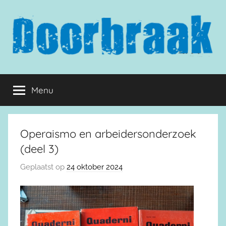
Naar
de
inhoud
springen
Doorbraak.eu
Menu
Operaismo en arbeidersonderzoek
(deel 3)
Geplaatst op
24 oktober 2024