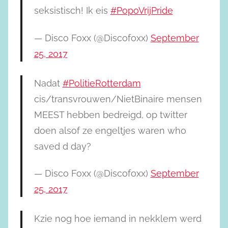
seksistisch! Ik eis
#PopoVrijPride
— Disco Foxx (@Discofoxx)
September
25, 2017
Nadat
#PolitieRotterdam
cis/transvrouwen/NietBinaire mensen
MEEST hebben bedreigd, op twitter
doen alsof ze engeltjes waren who
saved d day?
— Disco Foxx (@Discofoxx)
September
25, 2017
Kzie nog hoe iemand in nekklem werd