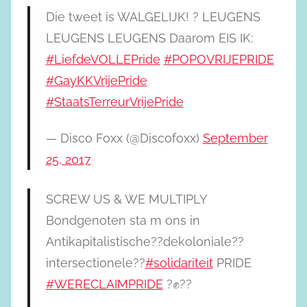
Die tweet is WALGELIJK! ? LEUGENS
LEUGENS LEUGENS Daarom EIS IK:
#LiefdeVOLLEPride
#POPOVRIJEPRIDE
#GayKKVrijePride
#StaatsTerreurVrijePride
— Disco Foxx (@Discofoxx)
September
25, 2017
SCREW US & WE MULTIPLY
Bondgenoten sta m ons in
Antikapitalistische??dekoloniale??
intersectionele??
#solidariteit
PRIDE
#WERECLAIMPRIDE
?✊??