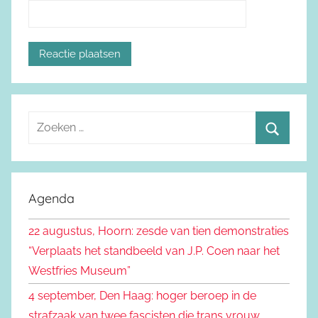
Z
o
Z
e
o
k
e
Agenda
e
k
n
22 augustus, Hoorn: zesde van tien demonstraties
e
n
“Verplaats het standbeeld van J.P. Coen naar het
n
a
Westfries Museum”
a
4 september, Den Haag: hoger beroep in de
r
strafzaak van twee fascisten die trans vrouw