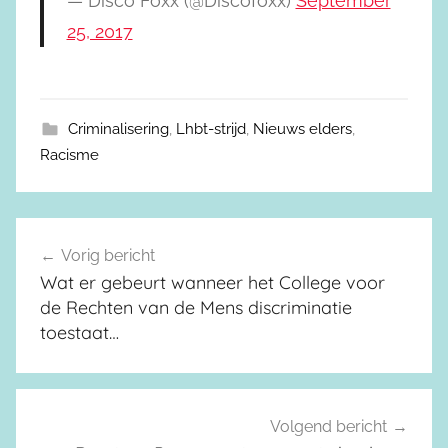
— Disco Foxx (@Discofoxx)
September
25, 2017
Criminalisering
,
Lhbt-strijd
,
Nieuws elders
,
Racisme
Vorig bericht
Berichtnavigatie
Wat er gebeurt wanneer het College voor
de Rechten van de Mens discriminatie
toestaat…
Volgend bericht