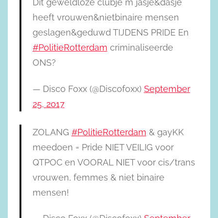
Dit geweldloze clubje m jasje&dasje
heeft vrouwen&nietbinaire mensen
geslagen&geduwd TIJDENS PRIDE En
#PolitieRotterdam
criminaliseerde
ONS?
— Disco Foxx (@Discofoxx)
September
25, 2017
ZOLANG
#PolitieRotterdam
& gayKK
meedoen = Pride NIET VEILIG voor
QTPOC en VOORAL NIET voor cis/trans
vrouwen, femmes & niet binaire
mensen!