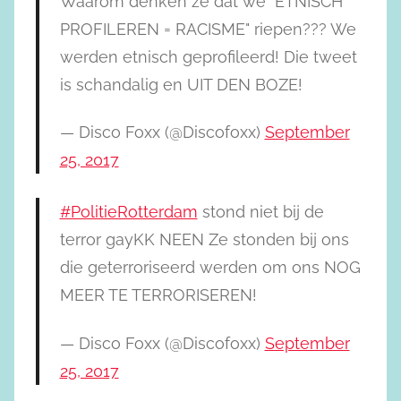
Waarom denken ze dat we "ETNISCH
PROFILEREN = RACISME" riepen??? We
werden etnisch geprofileerd! Die tweet
is schandalig en UIT DEN BOZE!
— Disco Foxx (@Discofoxx)
September
25, 2017
#PolitieRotterdam
stond niet bij de
terror gayKK NEEN Ze stonden bij ons
die geterroriseerd werden om ons NOG
MEER TE TERRORISEREN!
— Disco Foxx (@Discofoxx)
September
25, 2017