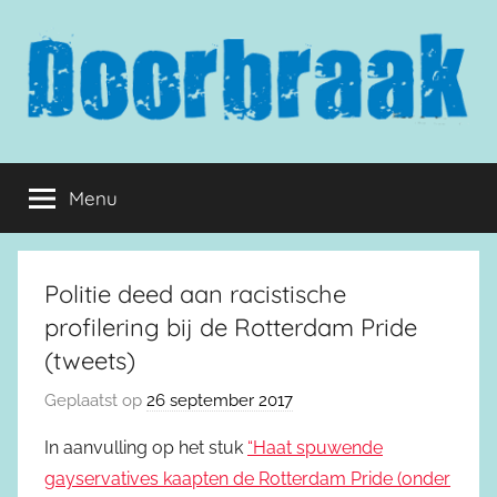
Naar
de
inhoud
springen
Doorbraak.eu
Menu
Politie deed aan racistische
profilering bij de Rotterdam Pride
(tweets)
Geplaatst op
26 september 2017
In aanvulling op het stuk
“Haat spuwende
gayservatives kaapten de Rotterdam Pride (onder