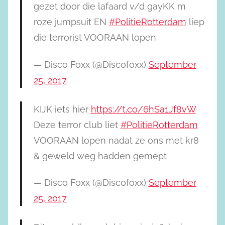
gezet door die lafaard v/d gayKK m
roze jumpsuit EN
#PolitieRotterdam
liep
die terrorist VOORAAN lopen
— Disco Foxx (@Discofoxx)
September
25, 2017
KIJK iets hier
https://t.co/6hSa1Jf8vW
Deze terror club liet
#PolitieRotterdam
VOORAAN lopen nadat ze ons met kr8
& geweld weg hadden gemept
— Disco Foxx (@Discofoxx)
September
25, 2017