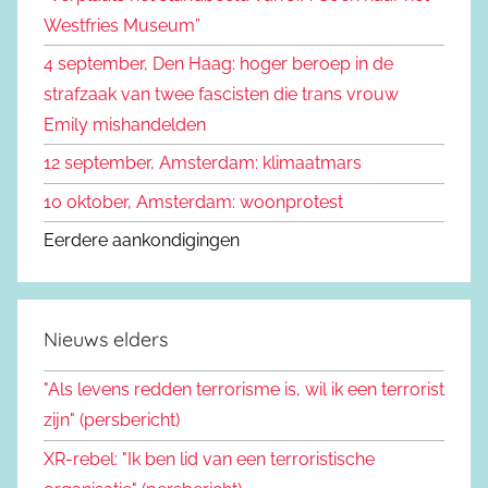
a
Westfries Museum”
a
4 september, Den Haag: hoger beroep in de
r
strafzaak van twee fascisten die trans vrouw
:
Emily mishandelden
12 september, Amsterdam: klimaatmars
10 oktober, Amsterdam: woonprotest
Eerdere aankondigingen
Nieuws elders
"Als levens redden terrorisme is, wil ik een terrorist
zijn" (persbericht)
XR-rebel: "Ik ben lid van een terroristische