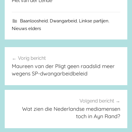
Piet van der Lende
Baanloosheid
,
Dwangarbeid
,
Linkse partijen
,
Nieuws elders
Vorig bericht
Berichtnavigatie
Maureen van der Pligt geen raadslid meer
wegens SP-dwangarbeidbeleid
Volgend bericht
Wat zien die Nederlandse mediamensen
toch in Ayn Rand?