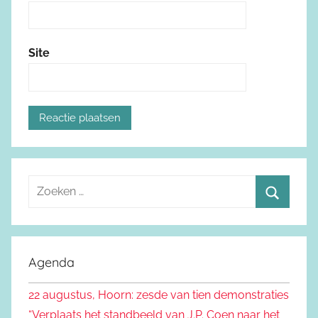
Site
Z
o
Z
e
o
k
e
Agenda
e
k
n
22 augustus, Hoorn: zesde van tien demonstraties
e
n
“Verplaats het standbeeld van J.P. Coen naar het
n