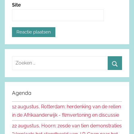
Site
Z
o
Z
e
o
k
e
Agenda
e
k
n
12 augustus, Rotterdam: herdenking van de rellen
e
n
in de Afrikaanderwijk - filmvertoning en discussie
n
a
22 augustus, Hoorn: zesde van tien demonstraties
a