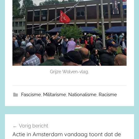
Grijze Wolven-vlag.
Fascisme
,
Militarisme
,
Nationalisme
,
Racisme
Vorig bericht
Berichtnavigatie
Actie in Amsterdam vandaag toont dat de