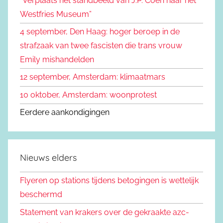
“Verplaats het standbeeld van J.P. Coen naar het
r
Westfries Museum”
:
4 september, Den Haag: hoger beroep in de
strafzaak van twee fascisten die trans vrouw
Emily mishandelden
12 september, Amsterdam: klimaatmars
10 oktober, Amsterdam: woonprotest
Eerdere aankondigingen
Nieuws elders
Flyeren op stations tijdens betogingen is wettelijk
beschermd
Statement van krakers over de gekraakte azc-