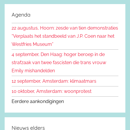
o
k
e
Agenda
e
k
n
22 augustus, Hoorn: zesde van tien demonstraties
e
n
“Verplaats het standbeeld van J.P. Coen naar het
n
a
Westfries Museum”
a
4 september, Den Haag: hoger beroep in de
r
strafzaak van twee fascisten die trans vrouw
:
Emily mishandelden
12 september, Amsterdam: klimaatmars
10 oktober, Amsterdam: woonprotest
Eerdere aankondigingen
Nieuws elders