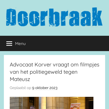
Naar
de
inhoud
springen
Doorbraak.eu
Menu
Advocaat Korver vraagt om filmpjes
van het politiegeweld tegen
Mateusz
Geplaatst op
9 oktober 2023