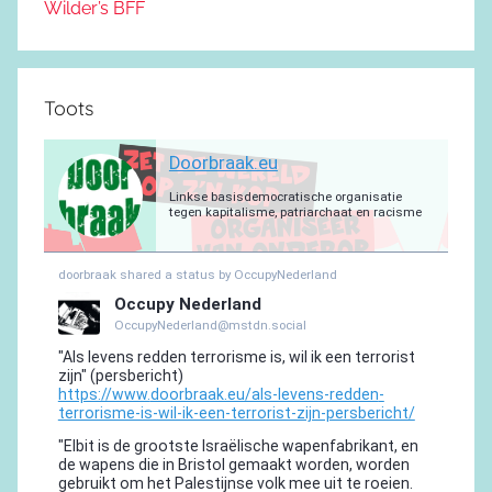
Wilder’s BFF
Toots