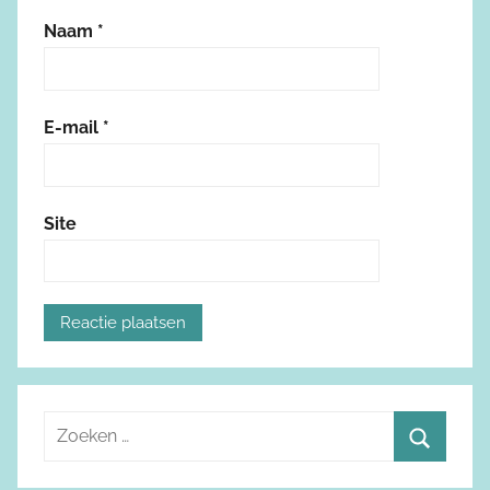
Naam
*
E-mail
*
Site
Z
o
Z
e