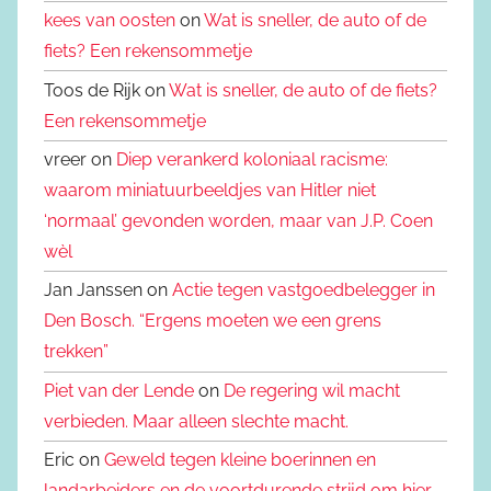
kees van oosten
on
Wat is sneller, de auto of de
fiets? Een rekensommetje
Toos de Rijk on
Wat is sneller, de auto of de fiets?
Een rekensommetje
vreer on
Diep verankerd koloniaal racisme:
waarom miniatuurbeeldjes van Hitler niet
‘normaal’ gevonden worden, maar van J.P. Coen
wèl
Jan Janssen on
Actie tegen vastgoedbelegger in
Den Bosch. “Ergens moeten we een grens
trekken”
Piet van der Lende
on
De regering wil macht
verbieden. Maar alleen slechte macht.
Eric on
Geweld tegen kleine boerinnen en
landarbeiders en de voortdurende strijd om hier