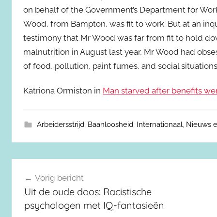
on behalf of the Government’s Department for Wor
Wood, from Bampton, was fit to work. But at an inq
testimony that Mr Wood was far from fit to hold do
malnutrition in August last year, Mr Wood had obs
of food, pollution, paint fumes, and social situatio
Katriona Ormiston in
Man starved after benefits we
Arbeidersstrijd
,
Baanloosheid
,
Internationaal
,
Nieuws e
Berichtnavigatie
Vorig bericht
Uit de oude doos: Racistische
psychologen met IQ-fantasieën