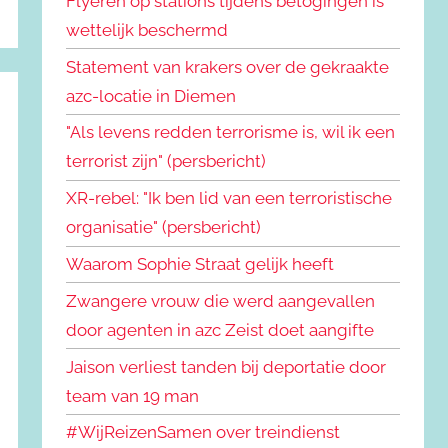
Flyeren op stations tijdens betogingen is
wettelijk beschermd
Statement van krakers over de gekraakte
azc-locatie in Diemen
"Als levens redden terrorisme is, wil ik een
terrorist zijn" (persbericht)
XR-rebel: "Ik ben lid van een terroristische
organisatie" (persbericht)
Waarom Sophie Straat gelijk heeft
Zwangere vrouw die werd aangevallen
door agenten in azc Zeist doet aangifte
Jaison verliest tanden bij deportatie door
team van 19 man
#WijReizenSamen over treindienst