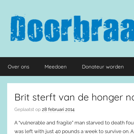
Naar
de
inhoud
springen
Doorbraak.eu
Over ons
Meedoen
Donateur worden
Brit sterft van de honger n
Geplaatst op
28 februari 2014
A “vulnerable and fragile” man starved to death fo
was left with just 40 pounds a week to survive on. 