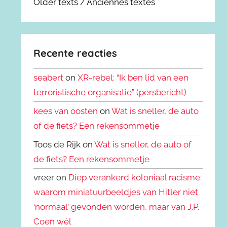
Older texts / Anciennes textes
Recente reacties
seabert
on
XR-rebel: “Ik ben lid van een
terroristische organisatie” (persbericht)
kees van oosten
on
Wat is sneller, de auto
of de fiets? Een rekensommetje
Toos de Rijk on
Wat is sneller, de auto of
de fiets? Een rekensommetje
vreer on
Diep verankerd koloniaal racisme:
waarom miniatuurbeeldjes van Hitler niet
‘normaal’ gevonden worden, maar van J.P.
Coen wèl