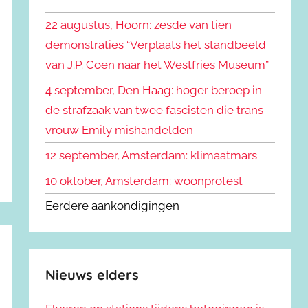
k
n
e
22 augustus, Hoorn: zesde van tien
n
n
demonstraties “Verplaats het standbeeld
a
van J.P. Coen naar het Westfries Museum”
a
r
4 september, Den Haag: hoger beroep in
:
de strafzaak van twee fascisten die trans
vrouw Emily mishandelden
12 september, Amsterdam: klimaatmars
10 oktober, Amsterdam: woonprotest
Eerdere aankondigingen
Nieuws elders