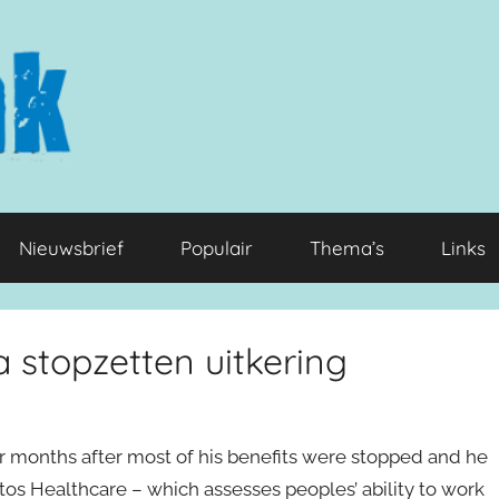
Nieuwsbrief
Populair
Thema’s
Links
a stopzetten uitkering
ur months after most of his benefits were stopped and he
Atos Healthcare – which assesses peoples’ ability to work