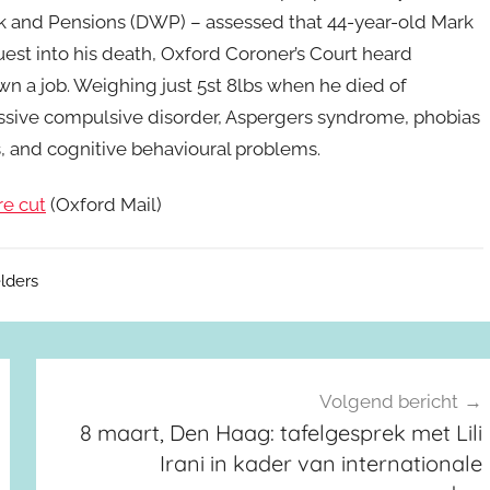
k and Pensions (DWP) – assessed that 44-year-old Mark
uest into his death, Oxford Coroner’s Court heard
wn a job. Weighing just 5st 8lbs when he died of
essive compulsive disorder, Aspergers syndrome, phobias
ns, and cognitive behavioural problems.
re cut
(Oxford Mail)
lders
Volgend bericht
8 maart, Den Haag: tafelgesprek met Lili
Irani in kader van internationale