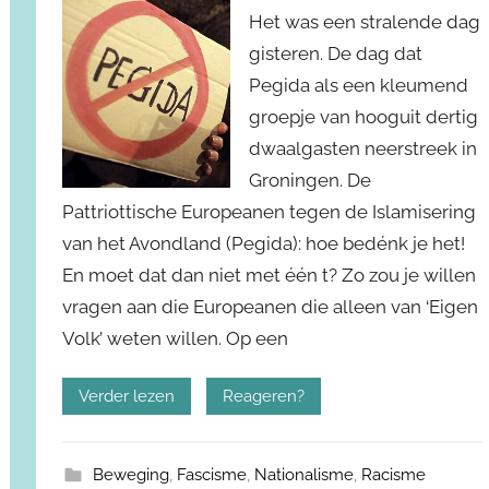
Het was een stralende dag
gisteren. De dag dat
Pegida als een kleumend
groepje van hooguit dertig
dwaalgasten neerstreek in
Groningen. De
Pattriottische Europeanen tegen de Islamisering
van het Avondland (Pegida): hoe bedénk je het!
En moet dat dan niet met één t? Zo zou je willen
vragen aan die Europeanen die alleen van ‘Eigen
Volk’ weten willen. Op een
Verder lezen
Reageren?
Beweging
,
Fascisme
,
Nationalisme
,
Racisme