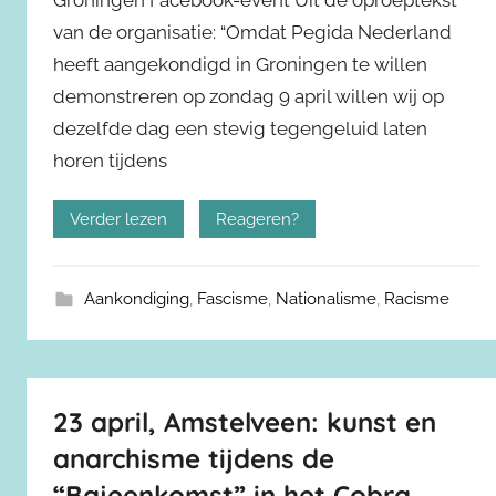
Groningen Facebook-event Uit de oproeptekst
van de organisatie: “Omdat Pegida Nederland
heeft aangekondigd in Groningen te willen
demonstreren op zondag 9 april willen wij op
dezelfde dag een stevig tegengeluid laten
horen tijdens
Verder lezen
Reageren?
Aankondiging
,
Fascisme
,
Nationalisme
,
Racisme
23 april, Amstelveen: kunst en
anarchisme tijdens de
“Bajeenkomst” in het Cobra