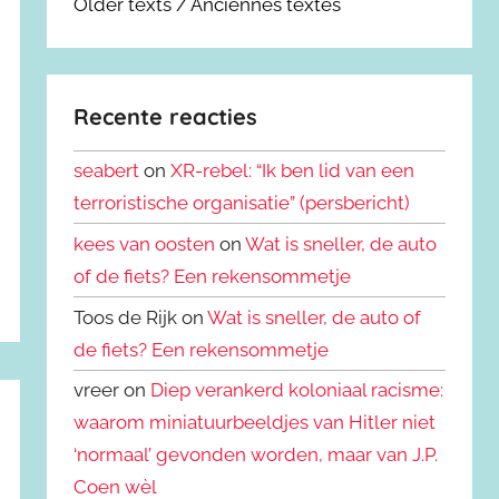
Older texts / Anciennes textes
Recente reacties
seabert
on
XR-rebel: “Ik ben lid van een
terroristische organisatie” (persbericht)
kees van oosten
on
Wat is sneller, de auto
of de fiets? Een rekensommetje
Toos de Rijk on
Wat is sneller, de auto of
de fiets? Een rekensommetje
vreer on
Diep verankerd koloniaal racisme:
waarom miniatuurbeeldjes van Hitler niet
‘normaal’ gevonden worden, maar van J.P.
Coen wèl