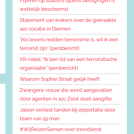
Flyeren op stations tijdens betogingen is
wettelijk beschermd
Statement van krakers over de gekraakte
azc-locatie in Diemen
"Als levens redden terrorisme is, wil ik een
terrorist zijn" (persbericht)
XR-rebel: "Ik ben lid van een terroristische
organisatie" (persbericht)
Waarom Sophie Straat gelijk heeft
Zwangere vrouw die werd aangevallen
door agenten in azc Zeist doet aangifte
Jaison verliest tanden bij deportatie door
team van 19 man
#WijReizenSamen over treindienst