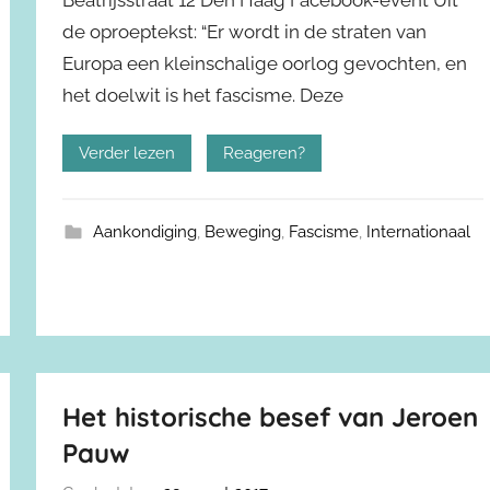
Beatrijsstraat 12 Den Haag Facebook-event Uit
de oproeptekst: “Er wordt in de straten van
Europa een kleinschalige oorlog gevochten, en
het doelwit is het fascisme. Deze
Verder lezen
Reageren?
Aankondiging
,
Beweging
,
Fascisme
,
Internationaal
Het historische besef van Jeroen
Pauw