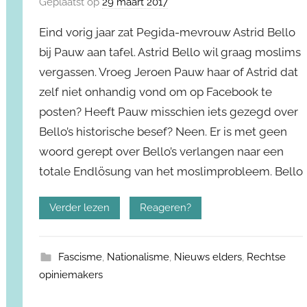
Geplaatst op
29 maart 2017
Eind vorig jaar zat Pegida-mevrouw Astrid Bello
bij Pauw aan tafel. Astrid Bello wil graag moslims
vergassen. Vroeg Jeroen Pauw haar of Astrid dat
zelf niet onhandig vond om op Facebook te
posten? Heeft Pauw misschien iets gezegd over
Bello’s historische besef? Neen. Er is met geen
woord gerept over Bello’s verlangen naar een
totale Endlösung van het moslimprobleem. Bello
Verder lezen
Reageren?
Fascisme
,
Nationalisme
,
Nieuws elders
,
Rechtse
opiniemakers