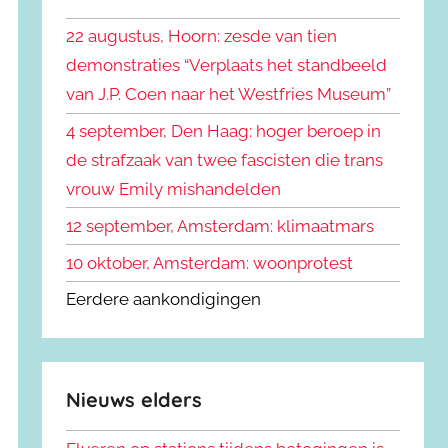
k
n
e
22 augustus, Hoorn: zesde van tien
n
n
demonstraties “Verplaats het standbeeld
a
van J.P. Coen naar het Westfries Museum”
a
r
4 september, Den Haag: hoger beroep in
:
de strafzaak van twee fascisten die trans
vrouw Emily mishandelden
12 september, Amsterdam: klimaatmars
10 oktober, Amsterdam: woonprotest
Eerdere aankondigingen
Nieuws elders