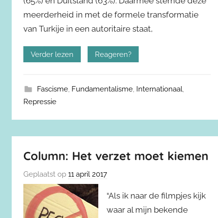
(65%) en Duitsland (63%). Daarmee stemde deze
meerderheid in met de formele transformatie
van Turkije in een autoritaire staat,
Verder lezen
Reageren?
Fascisme
,
Fundamentalisme
,
Internationaal
,
Repressie
Column: Het verzet moet kiemen
Geplaatst op
11 april 2017
“Als ik naar de filmpjes kijk
waar al mijn bekende