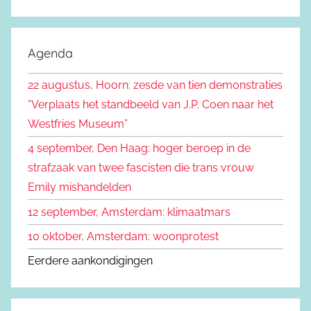
Z
e
o
k
e
Agenda
e
k
n
22 augustus, Hoorn: zesde van tien demonstraties
e
n
“Verplaats het standbeeld van J.P. Coen naar het
n
a
Westfries Museum”
a
4 september, Den Haag: hoger beroep in de
r
strafzaak van twee fascisten die trans vrouw
:
Emily mishandelden
12 september, Amsterdam: klimaatmars
10 oktober, Amsterdam: woonprotest
Eerdere aankondigingen