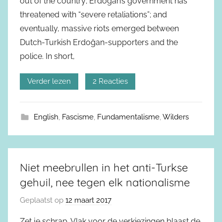
out of the country; Erdoğan’s government has
threatened with “severe retaliations”; and
eventually, massive riots emerged between
Dutch-Turkish Erdoğan-supporters and the
police. In short,
Verder lezen
2 Reacties
English
,
Fascisme
,
Fundamentalisme
,
Wilders
Niet meebrullen in het anti-Turkse
gehuil, nee tegen elk nationalisme
Geplaatst op
12 maart 2017
Zet je schrap. Vlak voor de verkiezingen blaast de