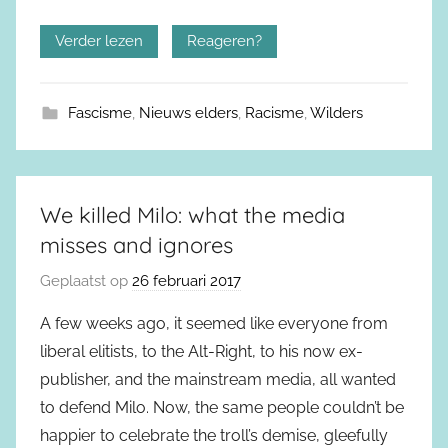
Verder lezen
Reageren?
Fascisme
,
Nieuws elders
,
Racisme
,
Wilders
We killed Milo: what the media
misses and ignores
Geplaatst op
26 februari 2017
A few weeks ago, it seemed like everyone from
liberal elitists, to the Alt-Right, to his now ex-
publisher, and the mainstream media, all wanted
to defend Milo. Now, the same people couldn’t be
happier to celebrate the troll’s demise, gleefully