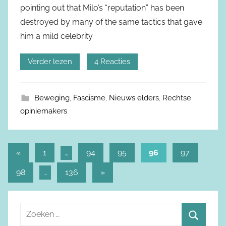
pointing out that Milo’s “reputation” has been
destroyed by many of the same tactics that gave
him a mild celebrity
Verder lezen
4 Reacties
Beweging
,
Fascisme
,
Nieuws elders
,
Rechtse
opiniemakers
«
Vorige
1
…
94
95
96
97
Berichtnavigatie
berichten
98
…
136
Volgende
»
berichten
Z
o