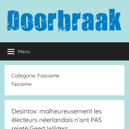
Naar
de
inhoud
springen
Doorbraak.eu
Menu
Categorie:
Fascisme
Fascisme
Desintox: malheureusement les
électeurs néerlandais n’ont PAS
rejeté Geert Wilders