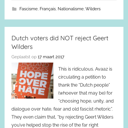
Fascisme
,
Français
,
Nationalisme
,
Wilders
Dutch voters did NOT reject Geert
Wilders
Geplaatst op
17 maart 2017
This is ridiculous. Avaaz is
circulating a petition to
thank the “Dutch people”
(whoever that may be) for
“choosing hope, unity, and
dialogue over hate, fear and old fascist rhetoric”.
They even claim that, “by rejecting Geert Wilders
you’ve helped stop the rise of the far right